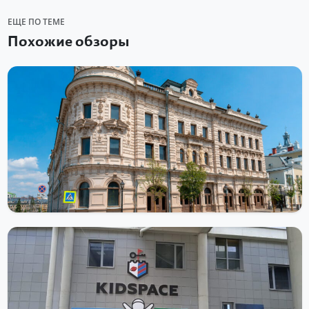
ЕЩЕ ПО ТЕМЕ
Похожие обзоры
ДОСТОПРИМЕЧАТЕЛЬНОСТИ
Александровский пассаж
Александровский пассаж — историческое здание на
Кремлёвской улице в Казани с кариатидами, куполом, часами и
сложной судьбой. В...
Читать далее
ДОСТОПРИМЕЧАТЕЛЬНОСТИ
Детский город Кидспейс в Казани
В столице республики Татарстан, в городе Казань находится
уникальное место – «КидСпейс». Это детский город профессий,