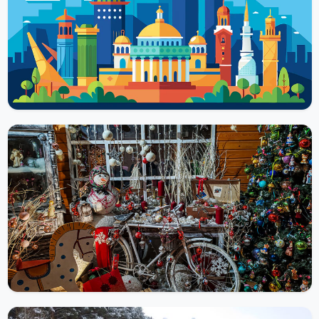
Музей космонавтики, который находится в Шоршелах,
относится к мемориальному комплексу, посвящённому
третьему советскому лётчику-космонавту – родившемуся в
Чувашии...
Читать далее
ДОСТОПРИМЕЧАТЕЛЬНОСТИ
Ариель — фабрика стеклянных елочных
украшений
Фабрика стеклянных ёлочных украшений «Ариель» в Нижнем
Новгороде показывает весь путь игрушки: из стеклянной трубки
выдувают заготовку, потом...
Читать далее