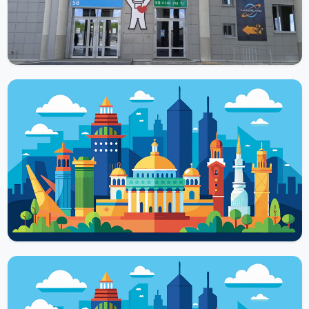
пространство, на...
Читать далее
ДОСТОПРИМЕЧАТЕЛЬНОСТИ
Дом занимательной науки и техники в
Казани
Дом занимательной науки и техники – уникальный музей,
расположенный в Казани, столице республики Татарстан. Это
место интересно для...
Читать далее
ДОСТОПРИМЕЧАТЕЛЬНОСТИ
Шоршелы — музей космонавтики