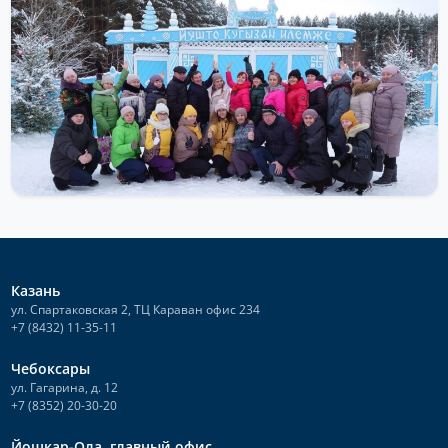
ДОСТОПРИМЕЧАТЕЛЬНОСТИ
Марийский Дед Мороз
В преддверии самого главного зимнего праздника Нового года
и дети, и взрослые наверняка мечтают погрузиться в
атмосферу сказки...
Читать далее
Казань
ул. Спартаковская 2, ТЦ Караван офис 234
+7 (8432) 11-35-11
Чебоксары
ул. Гагарина, д. 12
+7 (8352) 20-30-20
Йошкар-Ола, главный офис