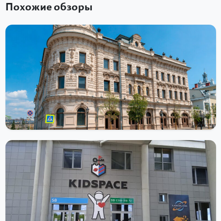
Похожие обзоры
ДОСТОПРИМЕЧАТЕЛЬНОСТИ
Александровский пассаж
Александровский пассаж — историческое здание на
Кремлёвской улице в Казани с кариатидами, куполом, часами и
сложной судьбой. В...
Читать далее
ДОСТОПРИМЕЧАТЕЛЬНОСТИ
Детский город Кидспейс в Казани
В столице республики Татарстан, в городе Казань находится
уникальное место – «КидСпейс». Это детский город профессий,
пространство, на...