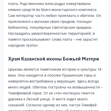
поэта. Родственники Александра пожертвовали
немало средств во благо монастырского комплекса.
Сам литератор часто любил приезжать к обители. Он
приклонялся к могилам своих предков, посещал
библиотеку, популярные Святогорские ярмарки.
Наслаждаясь умиротворенностью территорией, в
памяти проскальзывают слова поэта – «не зарастет
народная тропа».
Храм Казанской иконы Божьей Матери
Церковь является памятником истории и культуры 18
века. Она находится в поселке Пушкинские горы и
невероятно востребована у верующих. Здесь всегда
много людей. Обитель построена на возвышенности –
Тимофеевкой горке. От ее стен неспешно тянется
дорожка к Лесной улице. О месте ходит много
сказаний. Согласно одному из них, пастух Тимофей
увидел чудотворную икону Божьей матери на речке.