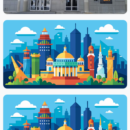
Читать далее
ДОСТОПРИМЕЧАТЕЛЬНОСТИ
Дом занимательной науки и техники в
Казани
Дом занимательной науки и техники – уникальный музей,
расположенный в Казани, столице республики Татарстан. Это
место интересно для...
Читать далее
ДОСТОПРИМЕЧАТЕЛЬНОСТИ
Шоршелы — музей космонавтики
Музей космонавтики, который находится в Шоршелах,
относится к мемориальному комплексу, посвящённому