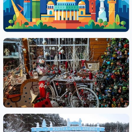
третьему советскому лётчику-космонавту – родившемуся в
Чувашии...
Читать далее
ДОСТОПРИМЕЧАТЕЛЬНОСТИ
Ариель — фабрика стеклянных елочных
украшений
Фабрика стеклянных ёлочных украшений «Ариель» в Нижнем
Новгороде показывает весь путь игрушки: из стеклянной трубки
выдувают заготовку, потом...
Читать далее
ДОСТОПРИМЕЧАТЕЛЬНОСТИ
Марийский Дед Мороз