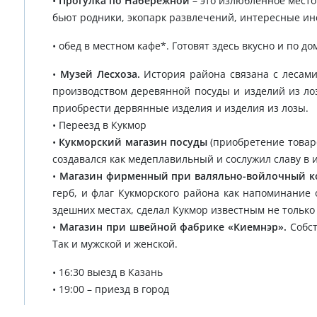
•
Прогулка по Набережной
– это излюбленное место 
бьют родники, экопарк развлечений, интересные ин
• обед в местном кафе*. Готовят здесь вкусно и по до
•
Музей Лесхоза.
История района связана с лесами
производством деревянной посуды и изделий из лоз
приобрести дервянные изделия и изделия из лозы.
• Переезд в Кукмор
•
Кукморский магазин посуды
(приобретение товаро
создавался как медеплавильный и сослужил славу в 
•
Магазин фирменный при валяльно-войлочный к
герб, и флаг Кукморского района как напоминание
здешних местах, сделал Кукмор известным не только 
•
Магазин при швейной фабрике «Киемнэр».
Собст
Так и мужской и женской.
• 16:30 выезд в Казань
• 19:00 – приезд в город