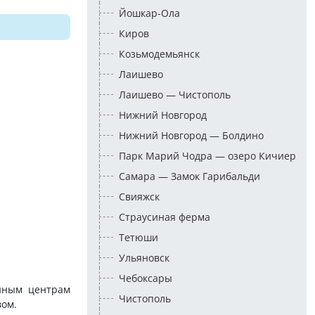
Йошкар-Ола
Киров
Козьмодемьянск
Лаишево
Лаишево — Чистополь
Нижний Новгород
Нижний Новгород — Болдино
Парк Марий Чодра — озеро Кичиер
Самара — Замок Гарибальди
Свияжск
Страусиная ферма
Тетюши
Ульяновск
Чебоксары
нным центрам
Чистополь
вом.