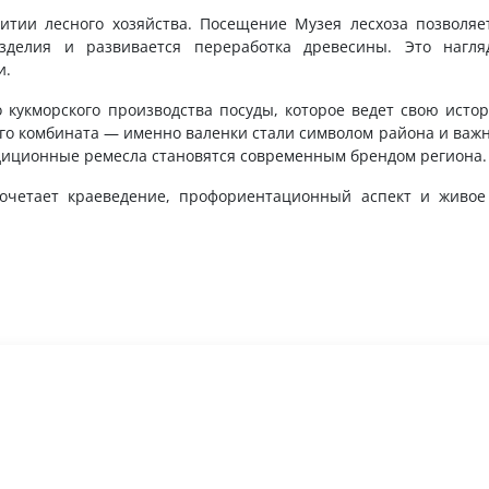
итии лесного хозяйства. Посещение Музея лесхоза позволяет
зделия и развивается переработка древесины. Это нагл
и.
 кукморского производства посуды, которое ведет свою исто
го комбината — именно валенки стали символом района и важн
адиционные ремесла становятся современным брендом региона.
сочетает краеведение, профориентационный аспект и живое