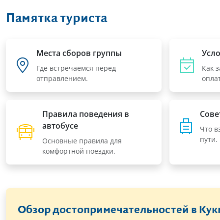
Памятка туриста
Места сборов группы
Усл
Где встречаемся перед
Как 
отправлением.
оплат
Правила поведения в
Сове
автобусе
Что в
пути.
Основные правила для
комфортной поездки.
Обзор достопримечательностей в Кук