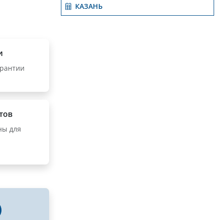
КАЗАНЬ
и
арантии
тов
ны для