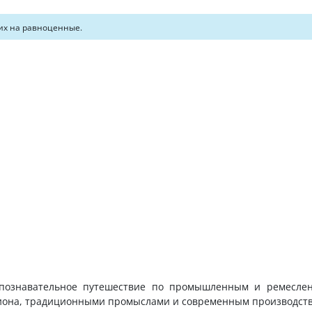
их на равноценные.
 познавательное путешествие по промышленным и ремесле
гиона, традиционными промыслами и современным производст