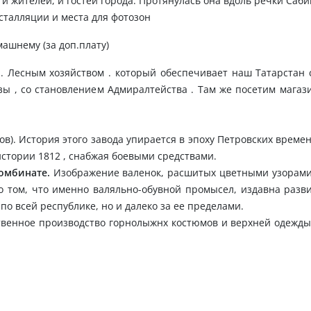
и жителей, и гостей города. Протянулась она вдоль речки Саби
сталляции и места для фотозон
машнему (за доп.плату)
. Лесным хозяйством . который обеспечивает наш Татарстан
ы , со становлением Адмиралтейства . Там же посетим магази
в). История этого завода упирается в эпоху Петровских времен
истории 1812 , снабжая боевыми средствами.
омбинате.
Изображение валенок, расшитых цветными узорами
 о том, что именно валяльно-обувной промысел, издавна раз
по всей республике, но и далеко за ее пределами.
венное производство горнолыжнх костюмов и верхней одежды 