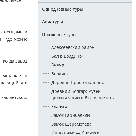
нки, Здесь
Однодневные туры
Авиатуры
 саженцами и
Школьные туры
 . где можно
Алексеевский район
Бал в Болдино
, когда завод
Биляр
Болдино
, украшает и
Деревня Простоквашино
вивающийся в
Древний Болгар: музей
как детской.
цивилизации и Белая мечеть
Елабуга
Замок Гарибальди
Замок Шереметева
Иннополис — Свияжск