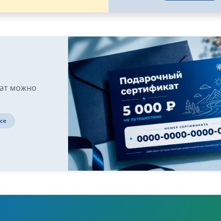
кат можно
се