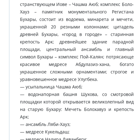
странствующем Иове – Чашма Аюб; комплекс Боло-
Хауз – памятник монументального Регистана
Бухары, состоит из водоема, минарета и мечети,
украшенной 20 резными колоннами; цитадель
древней Бухары, «город в городе» – старинная
крепость Арк; древнейшее здание парадной
площади, центральный ансамбль и главный
символ Бухары – комплекс Пой-Калян; потрясающе
красивое медресе Абдулазиз-хана, богато
украшенное сложными орнаментами; строгое и
уравновешенное медресе Улугбека.
— усыпальница Чашма Аюб;
— водонапорная башня Шухова, со смотровой
площадки которой открывается великолепный вид
на старую Бухару: Мечеть Болохавуз и крепость
Арк;
— ансамбль Ляби-Хауз;
— медресе Кукельдаш;
— медресе Надира Диванбеги;