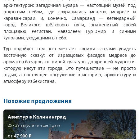
архитектурой; загадочная Бухара — настоящий музей под
открытым небом, где сохранились мечети, медресе и
караван-сараи; и, конечно, Самарканд — легендарный
город Великого шёлкового пути, знаменитый своей
площадью Регистан, мавзолеем Гур-Эмир и синими
куполами, уходящими в небо.
Тур подойдёт тем, кто мечтает своими глазами увидеть
восточную сказку: от изразцовых фасадов медресе до
ароматов базаров, от живой культуры до древней мудрости,
которую несут эти города. Это путешествие — не просто
отдых, а настоящее погружение в историю, архитектуру и
атмосферу Узбекистана.
Похожие предложения
Авиатур в Калининград
25 - 29 августа
· и еще 1 дата
от 47 900 ₽