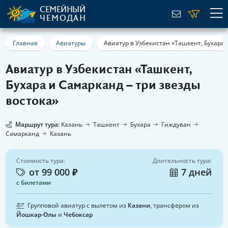
СЕМЕЙНЫЙ
ЧЕМОДАН
Главная
Авиатуры
Авиатур в Узбекистан «Ташкент, Бухара 
Авиатур в Узбекистан «Ташкент,
Бухара и Самарканд – три звезды
востока»
Маршрут тура:
Казань
Ташкент
Бухара
Гиждуван
Самарканд
Казань
Стоимость тура:
Длительность тура:
от 99 000 ₽
7 дней
с билетами
Групповой авиатур с вылетом из
Казани
, трансфером из
Йошкар-Олы
и
Чебоксар