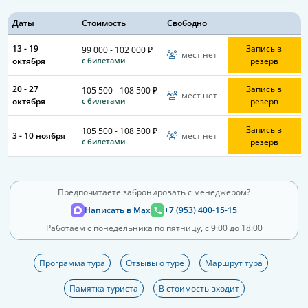
Даты
Стоимость
Свободно
13 - 19
Запись в
99 000 - 102 000 ₽
мест нет
октября
резерв
с билетами
20 - 27
Запись в
105 500 - 108 500 ₽
мест нет
октября
резерв
с билетами
Запись в
105 500 - 108 500 ₽
3 - 10 ноября
мест нет
резерв
с билетами
Предпочитаете забронировать с менеджером?
Написать в Max
+7 (953) 400-15-15
Работаем с понедельника по пятницу, с 9:00 до 18:00
Программа тура
Отзывы о туре
Маршрут тура
Памятка туриста
В стоимость входит