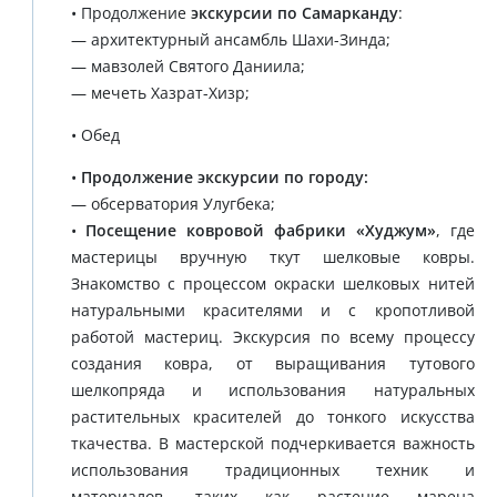
• Продолжение
экскурсии по Самарканду
:
— архитектурный ансамбль Шахи-Зинда;
— мавзолей Святого Даниила;
— мечеть Хазрат-Хизр;
• Обед
•
Продолжение экскурсии по городу:
— обсерватория Улугбека;
•
Посещение ковровой фабрики «Худжум»
, где
мастерицы вручную ткут шелковые ковры.
Знакомство с процессом окраски шелковых нитей
натуральными красителями и с кропотливой
работой мастериц. Экскурсия по всему процессу
создания ковра, от выращивания тутового
шелкопряда и использования натуральных
растительных красителей до тонкого искусства
ткачества. В мастерской подчеркивается важность
использования традиционных техник и
материалов, таких как растение марена