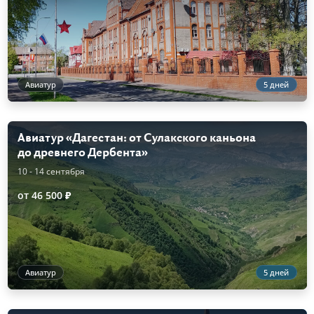
Авиатур
5 дней
Авиатур «Дагестан: от Сулакского каньона
до древнего Дербента»
10 - 14 сентября
от 46 500 ₽
Авиатур
5 дней