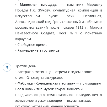
•
Манежная площадь
— памятник Маршалу
Победы Г.К. Жукову, скульптурная композиция в
искусственном русле реки Неглинная,
Александровский сад. Грот, сложенный из обломков
московских зданий после пожара 1812 г, Могила
Неизвестного Солдата, Пост №1 с почетным
караулом
• Свободное время.
• Размещение в гостинице
Третий день
• Завтрак в гостинице. Встреча с гидом в холе
отеля. Отъезд на экскурсию.
•
Фабрика «Коломенская пастила»
— приглашаем
Вас в новый тип музея: сохраняющего и
предъявляющего нематериальное наследие, нечто
эфемерное и ускользающее — вкусы, запахи,
культуру бытования, манеру говорить…