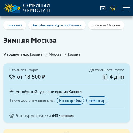
СЕМЕЙНЫЙ
ЧЕМОДАН
Главная
Автобусные туры из Казани
Зимняя Москва
Зимняя Москва
Маршрут тура:
Казань
Москва
Казань
Стоимость тура:
Длительность тура:
от 18 500 ₽
4 дня
Автобусный тур с выездом
из Казани
Также доступен выезд из:
Йошкар-Олы
Чебоксар
Этот тур уже купили
645 человек