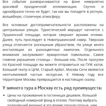
Все события разворачиваются на фоне невероятно
красивой праздничной иллюминации. Скучно и
однообразно точно не будет, так как вы попадете в уютную,
волшебную, столичную атмосферу.
Все основные достопримечательности расположены на
центральных улицах. Туристический маршрут начнется с
Пушкинской площади, которая сверкает яркими огнями.
Далее, путь проследует в Новопушкинский сквер. Тверская
улица отличается роскошным убранством. На улице много
инсталляции из разноцветных лампочек. Отдельного
внимания заслуживают ярмарочные павильоны. Самое
главное украшение столицы – большая ель. После прогулки
по Красной площади вы можете отправиться на ГУМ каток.
Большой театр и ЦУМ, Старый Арбат, Москва Сити являются
неотъемлемой частью экскурсии. К Новому году вся
территория Москвы превращается в настоящую сказку.
У зимнего тура в Москву есть ряд преимуществ:
Цены на проживание в гостиницах дешевле, большой
свободный номерной фонд в отелях. Поэтому выбрать
подходящий вариант в это время гораздо проще, чем