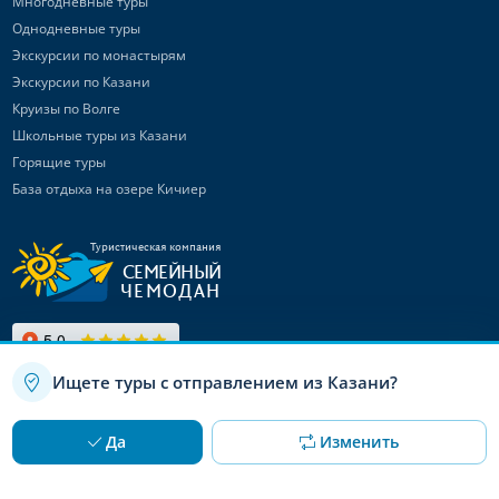
Многодневные туры
Однодневные туры
Экскурсии по монастырям
Экскурсии по Казани
Круизы по Волге
Школьные туры из Казани
Горящие туры
База отдыха на озере Кичиер
Туристическая компания
СЕМЕЙНЫЙ
ЧЕМОДАН
Ищете туры с отправлением из Казани?
Связаться с
нами
Используя данный сайт, вы даете согласие на использование
OK
Да
Изменить
файлов cookie
Канал в Max