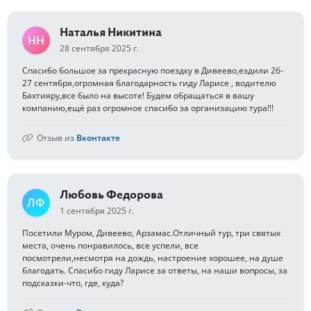
Наталья Никитина
НН
28 сентября 2025 г.
Спасибо большое за прекрасную поездку в Дивеево,ездили 26-
27 сентября,огромная благодарность гиду Ларисе , водителю
Бахтияру,все было на высоте! Будем обращаться в вашу
компанию,ещё раз огромное спасибо за организацию тура!!!
Отзыв из
Вконтакте
Любовь Федорова
ЛФ
1 сентября 2025 г.
Посетили Муром, Дивеево, Арзамас.Отличный тур, три святых
места, очень понравилось, все успели, все
посмотрели,несмотря на дождь, настроение хорошее, на душе
благодать. Спасибо гиду Ларисе за ответы, на наши вопросы, за
подсказки-что, где, куда?