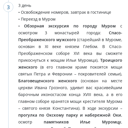
3 день
• Освобождение номеров, завтрак в гостинице
• Переезд в Муром
•
Обзорная экскурсия по городу Муром
с
осмотром 3 монастырей города:
Спасо-
Преображенского мужского
(старейший в Муроме,
основан в XI веке князем Глебом. В Спасо-
Преображенском соборе XVI века вы сможете
прикоснуться к мощам Ильи Муромца),
Троицкого
женского
(в его главном храме покоятся мощи
святых Петра и Февронии – покровителей семьи),
Благовещенского женского
(основан на месте
церкви Ивана Грозного, удивит вас красивейшим
барочным иконостасом конца XVIII века, а в его
главном соборе хранятся мощи крестителя Мурома
– святого князя Константина). В ходе экскурсии –
прогулка по Окскому парку и набережной Оки
,
осмотр
памятников Илье Муромцу
,