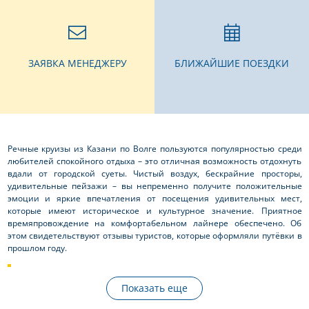
ЗАЯВКА МЕНЕДЖЕРУ
БЛИЖАЙШИЕ ПОЕЗДКИ
Речные круизы из Казани по Волге пользуются популярностью среди
любителей спокойного отдыха – это отличная возможность отдохнуть
вдали от городской суеты. Чистый воздух, бескрайние просторы,
удивительные пейзажи – вы непременно получите положительные
эмоции и яркие впечатления от посещения удивительных мест,
которые имеют историческое и культурное значение. Приятное
времяпровождение на комфортабельном лайнере обеспечено. Об
этом свидетельствуют отзывы туристов, которые оформляли путёвки в
прошлом году.
Лучшее время для круиза на теплоходе в Казань – весна-лето-
ранняя осень. Можно заказать тур выходного дня на субботу-
Показать еще
воскресенье, а можно провести на лайнере 6, 8, 10, 15 дней, а то и
целый месяц.