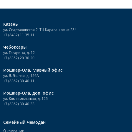
Почему Казань?
Круизы на теплоходе из Казани популярны не только среди
Казань
отечественных туристов, но и среди заграничных гостей. Город
славится историческими памятниками, культурными и
ул. Спартаковская 2, ТЦ Караван офис 234
архитектурными достопримечательностями. Здесь отлично развита
+7 (8432) 11-35-11
инфраструктура. Туристические фирмы организовывают путешествия
по двум водным артериям: Волге и Каме. Маршрутов очень много. Во
Чебоксары
время круиза на теплоходе вы сможете посетить такие города:
ул. Гагарина, д. 12
+7 (8352) 20-30-20
Нижний Новгород;
Волгоград;
Йошкар-Ола, главный офис
Самара;
ул. Я. Эшпая, д. 156А
Астрахань;
+7 (8362) 30-40-11
Саратов;
Ярославль;
Йошкар-Ола, доп. офис
Чебоксары;
ул. Комсомольская, д. 125
+7 (8362) 30-40-33
Кострома;
Пермь;
Тольятти и др.
Семейный Чемодан
Организовываются экскурсии по этим и другим городам, в ходе
О компании
которых вы сможете осмотреть местные достопримечательности,