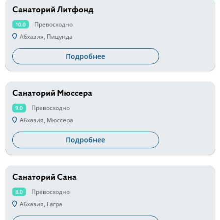
Санаторий Литфонд
от 3200 руб
Превосходно
10.0
Абхазия, Пицунда
Подробнее
Санаторий Мюссера
от 2000 руб
Превосходно
9.0
Абхазия, Мюссера
Подробнее
Санаторий Сана
от 1500 руб
Превосходно
8.0
Абхазия, Гагра