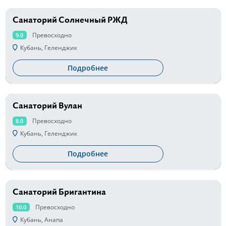
Санаторий Солнечный РЖД
от 2900 руб
Превосходно
9.0
Кубань, Геленджик
Подробнее
Санаторий Вулан
от 3600 руб
Превосходно
8.0
Кубань, Геленджик
Подробнее
Санаторий Бригантина
от 3800 руб
Превосходно
10.0
Кубань, Анапа