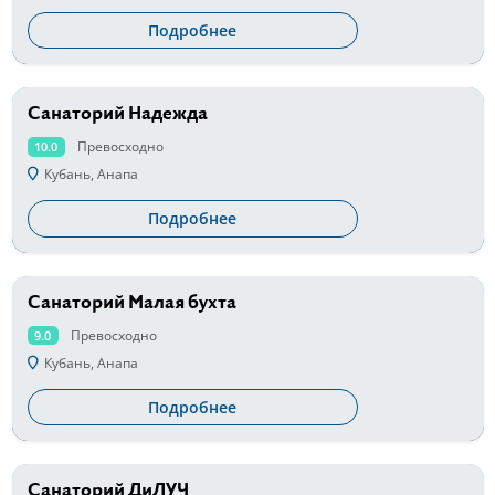
Подробнее
Санаторий Надежда
от 3800 руб
Превосходно
10.0
Кубань, Анапа
Подробнее
Санаторий Малая бухта
от 3100 руб
Превосходно
9.0
Кубань, Анапа
Подробнее
Санаторий ДиЛУЧ
от 3500 руб