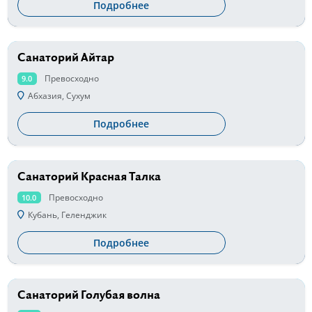
Подробнее
Санаторий Айтар
от 2400 руб
Превосходно
9.0
Абхазия, Сухум
Подробнее
Санаторий Красная Талка
от 4500 руб
Превосходно
10.0
Кубань, Геленджик
Подробнее
Санаторий Голубая волна
от 4600 руб