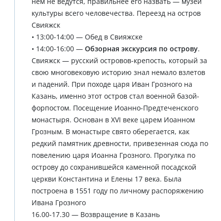
нем не ведутся, правильнее его назвать — музей
культуры всего человечества. Переезд на остров
Свияжск
• 13:00-14:00 — Обед в Свияжске
• 14:00-16:00 —
Обзорная экскурсия по острову
.
Свияжск — русский островов-крепость, который за
свою многовековую историю знал немало взлетов
и падений. При походе царя Иван Грозного на
Казань, именно этот остров стал военной базой-
форпостом. Посещение Иоанно-Предтеченского
монастыря. Основан в XVI веке царем Иоанном
Грозным. В монастыре свято оберегается, как
редкий памятник древности, привезенная сюда по
повелению царя Иоанна Грозного. Прогулка по
острову до сохранившейся каменной посадской
церкви Константина и Елены 17 века. Была
построена в 1551 году по личному распоряжению
Ивана Грозного
16.00-17.30 — Возвращение в Казань