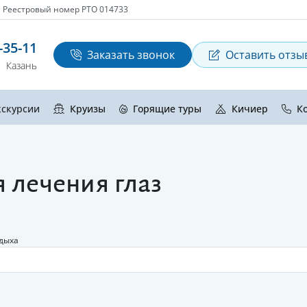
Реестровый номер РТО 014733
-35-11
Заказать звонок
Оставить отзы
Казань
кскурсии
Круизы
Горящие туры
Кичиер
К
 лечения глаз
тдыха