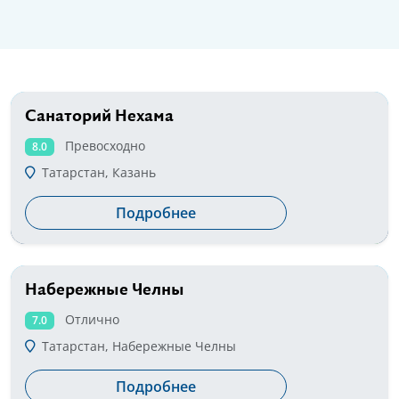
Санаторий Нехама
от 1700 руб
Превосходно
8.0
Татарстан, Казань
Подробнее
Набережные Челны
от 2800 руб
Отлично
7.0
Татарстан, Набережные Челны
Подробнее