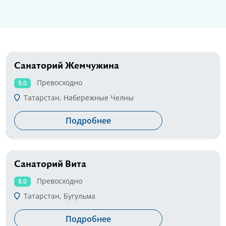
Санаторий Жемчужина
от 1800 руб
Превосходно
9.0
Татарстан, Набережные Челны
Подробнее
Санаторий Вита
от 1500 руб
Превосходно
8.0
Татарстан, Бугульма
Подробнее