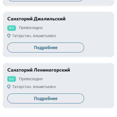
Санаторий Джалильский
от 1600 руб
Превосходно
8.0
Татарстан, Альметьевск
Подробнее
Санаторий Лениногорский
от 2300 руб
Превосходно
9.0
Татарстан, Альметьевск
Подробнее