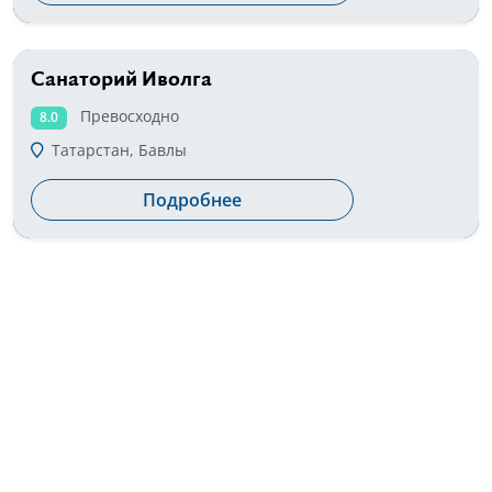
Санаторий Иволга
от 2500 руб
Превосходно
8.0
Татарстан, Бавлы
Подробнее