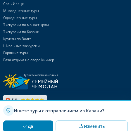
Соль-Илецк
Многодневные туры
Однодневные туры
Экскурсии по монастырям
Экскурсии по Казани
Круизы по Волге
Школьные экскурсии
Горящие туры
База отдыха на озере Кичиер
Туристическая компания
СЕМЕЙНЫЙ
ЧЕМОДАН
Ищете туры с отправлением из Казани?
Связаться с
нами
Используя данный сайт, вы даете согласие на использование
OK
Да
Изменить
файлов cookie