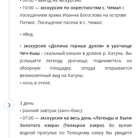
• 09:00 – выезд на экскурсию;
• 10:00 —
экскурсия по окрестностям с. Чемал
с
посещением храма Иоанна Богослова на острове
Патмос. Посещение пасеки в с. Чемал;
• обед;
•
экскурсия «Долина горных духов» в урочище
Чеч-Кыш
– скальный каньон в долине р. Катунь. Вы
услышите легенду урочища, подниметесь на
обзорную площадку, откуда открывается
великолепный вид на Катунь;
• ночь в отеле.
3 день
• ранний завтрак (ланч-бокс);
• 07:00 —
экскурсия на весь день «Легенды и были
Золотого озера» (Телецкое озеро)
. Во время
водной прогулки по Телецкому озеру Вы увидите