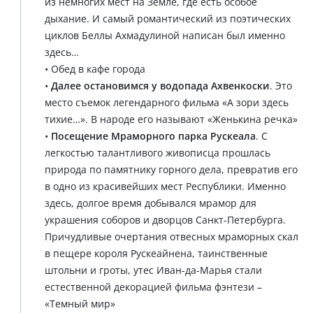
из немногих мест на Земле, где есть особое
дыхание. И самый романтический из поэтических
циклов Беллы Ахмадулиной написан был именно
здесь…
• Обед в кафе города
•
Далее остановимся у водопада Ахвенкоски
. Это
место съемок легендарного фильма «А зори здесь
тихие…». В народе его называют «Женькина речка»
•
Посещение Мраморного парка Рускеала
. С
легкостью талантливого живописца прошлась
природа по памятнику горного дела, превратив его
в одно из красивейших мест Республики. Именно
здесь, долгое время добывался мрамор для
украшения соборов и дворцов Санкт-Петербурга.
Причудливые очертания отвесных мраморных скал
в пещере короля Рускеайнена, таинственные
штольни и гроты, утес Иван-да-Марья стали
естественной декорацией фильма фэнтези –
«Темный мир»