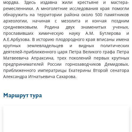
мордва. Здесь издавна жили крестьяне и мастера-
ремесленники. А многолетние исследования края помогли
обнаружить на территории района около 500 памятников
археологии, начиная с мезолита и кончая поздним
средневековьем. Родина двух знаменитых ученых,
прославивших химическую науку А.М. Бутлерова и
А.Е.Арбузова. В историю плодородного края вписаны имена
крупных землевладельцев и видных политических
деятелей-приближенного царя Петра Великого графа Петра
Матвеевича Апраксина, трех поколений первых крупных
предпринимателей России горнозаводчиков Демидовых,
приближенного императрицы Екатерины Второй сенатора
Александра Игнатьевича Сахарова.
Маршрут тура