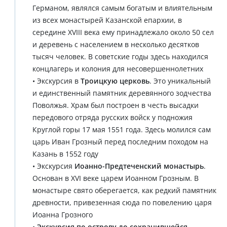
Германом, являлся самым богатым и влиятельным
из всех монастырей Казанской епархии, в
середине XVIII века ему принадлежало около 50 сел
и деревень с населением в несколько десятков
тысяч человек. В советские годы здесь находился
концлагерь и колония для несовершеннолетних
• Экскурсия в
Троицкую церковь
. Это уникальный
и единственный памятник деревянного зодчества
Поволжья. Храм был построен в честь высадки
передового отряда русских войск у подножия
Круглой горы 17 мая 1551 года. Здесь молился сам
царь Иван Грозный перед последним походом на
Казань в 1552 году
• Экскурсия
Иоанно-Предтеченский монастырь
.
Основан в XVI веке царем Иоанном Грозным. В
монастыре свято оберегается, как редкий памятник
древности, привезенная сюда по повелению царя
Иоанна Грозного
•
Экскурсия по острову до сохранившейся