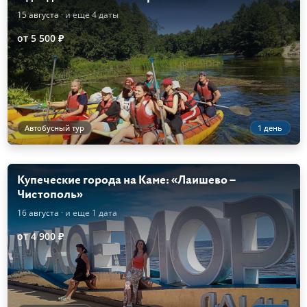
15 августа
· и еще 4 даты
от 5 500 ₽
Автобусный тур
1 день
Купеческие города на Каме: «Лаишево –
Чистополь»
16 августа
· и еще 1 дата
от 4 900 ₽