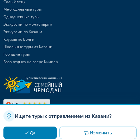
Соль-Илецк
Многодневные туры
Однодневные туры
Экскурсии по монастырям
Экскурсии по Казани
Круизы по Волге
Школьные туры из Казани
Горящие туры
База отдыха на озере Кичиер
Туристическая компания
СЕМЕЙНЫЙ
ЧЕМОДАН
Ищете туры с отправлением из Казани?
Используя данный сайт, вы даете согласие на использование
OK
Да
Изменить
файлов cookie