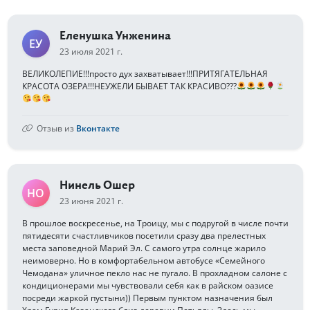
Еленушка Унженина
ЕУ
23 июля 2021 г.
ВЕЛИКОЛЕПИЕ!!!просто дух захватывает!!!ПРИТЯГАТЕЛЬНАЯ
КРАСОТА ОЗЕРА!!!НЕУЖЕЛИ БЫВАЕТ ТАК КРАСИВО???
Отзыв из
Вконтакте
Нинель Ошер
НО
23 июня 2021 г.
В прошлое воскресенье, на Троицу, мы с подругой в числе почти
пятидесяти счастливчиков посетили сразу два прелестных
места заповедной Марий Эл. С самого утра солнце жарило
неимоверно. Но в комфортабельном автобусе «Семейного
Чемодана» уличное пекло нас не пугало. В прохладном салоне с
кондиционерами мы чувствовали себя как в райском оазисе
посреди жаркой пустыни)) Первым пунктом назначения был