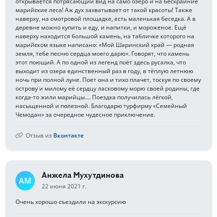
открывается потрясающий вид на само озеро и на бескрайние
марийские леса! Аж дух захватывает от такой красоты! Также
наверху, на смотровой площадке, есть маленькая беседка. А в
деревне можно купить и еду, и напитки, и мороженое. Ещё
наверху находится большой камень, на табличке которого на
марийском языке написано: «Мой Шаринский край — родная
земля, тебе песню сердца моего дарю». Говорят, что камень
этот поющий. А по одной из легенд поёт здесь русалка, что
выходит из озера единственный раз в году, в тёплую летнюю
ночь при полной луне. Поет она и тихо плачет, тоскуя по своему
острову и милому её сердцу ласковому морю своей родины, где
когда-то жили марийцы…. Поездка получилась лёгкой,
насыщенной и полезной. Благодарю турфирму «Семейный
Чемодан» за очередное чудесное приключение.
Отзыв из
Вконтакте
Анжела Мухутдинова
АМ
22 июня 2021 г.
Очень хорошо съездили на экскурсию