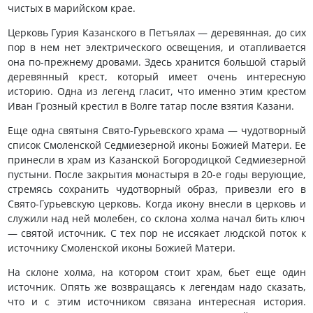
чистых в марийском крае.
Церковь Гурия Казанского в Петъялах — деревянная, до сих
пор в нем нет электрического освещения, и отапливается
она по-прежнему дровами. Здесь хранится большой старый
деревянный крест, который имеет очень интересную
историю. Одна из легенд гласит, что именно этим крестом
Иван Грозный крестил в Волге татар после взятия Казани.
Еще одна святыня Свято-Гурьевского храма — чудотворный
список Смоленской Седмиезерной иконы Божией Матери. Ее
принесли в храм из Казанской Богородицкой Седмиезерной
пустыни. После закрытия монастыря в 20-е годы верующие,
стремясь сохранить чудотворный образ, привезли его в
Свято-Гурьевскую церковь. Когда икону внесли в церковь и
служили над ней молебен, со склона холма начал бить ключ
— святой источник. С тех пор не иссякает людской поток к
источнику Смоленской иконы Божией Матери.
На склоне холма, на котором стоит храм, бьет еще один
источник. Опять же возвращаясь к легендам надо сказать,
что и с этим источником связана интересная история.