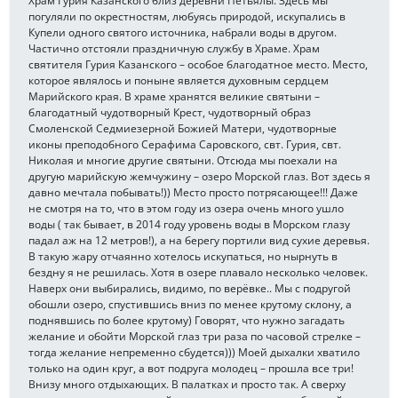
Храм Гурия Казанского близ деревни Петьялы. Здесь мы
погуляли по окрестностям, любуясь природой, искупались в
Купели одного святого источника, набрали воды в другом.
Частично отстояли праздничную службу в Храме. Храм
святителя Гурия Казанского – особое благодатное место. Место,
которое являлось и поныне является духовным сердцем
Марийского края. В храме хранятся великие святыни –
благодатный чудотворный Крест, чудотворный образ
Смоленской Седмиезерной Божией Матери, чудотворные
иконы преподобного Серафима Саровского, свт. Гурия, свт.
Николая и многие другие святыни. Отсюда мы поехали на
другую марийскую жемчужину – озеро Морской глаз. Вот здесь я
давно мечтала побывать!)) Место просто потрясающее!!! Даже
не смотря на то, что в этом году из озера очень много ушло
воды ( так бывает, в 2014 году уровень воды в Морском глазу
падал аж на 12 метров!), а на берегу портили вид сухие деревья.
В такую жару отчаянно хотелось искупаться, но нырнуть в
бездну я не решилась. Хотя в озере плавало несколько человек.
Наверх они выбирались, видимо, по верёвке.. Мы с подругой
обошли озеро, спустившись вниз по менее крутому склону, а
поднявшись по более крутому) Говорят, что нужно загадать
желание и обойти Морской глаз три раза по часовой стрелке –
тогда желание непременно сбудется))) Моей дыхалки хватило
только на один круг, а вот подруга молодец – прошла все три!
Внизу много отдыхающих. В палатках и просто так. А сверху