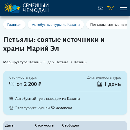
СЕМЕЙНЫЙ
ЧЕМОДАН
Главная
Автобусные туры из Казани
Петъялы: святые исто
Петъялы: святые источники и
храмы Марий Эл
Маршрут тура:
Казань
дер. Петъял
Казань
Стоимость тура:
Длительность тура:
от 2 200 ₽
1 день
Автобусный тур с выездом
из Казани
Этот тур уже купили
52 человека
Даты
Стоимость
Свободно