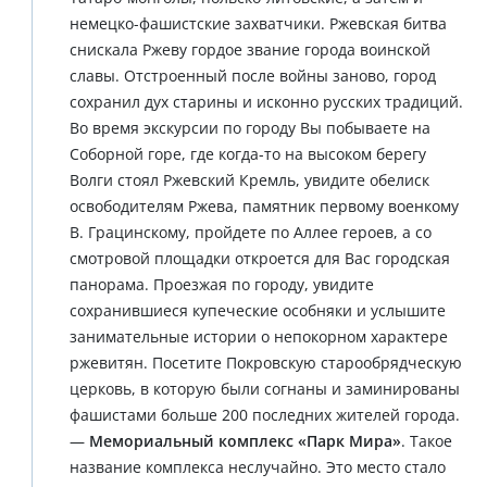
немецко-фашистские захватчики. Ржевская битва
снискала Ржеву гордое звание города воинской
славы. Отстроенный после войны заново, город
сохранил дух старины и исконно русских традиций.
Во время экскурсии по городу Вы побываете на
Соборной горе, где когда-то на высоком берегу
Волги стоял Ржевский Кремль, увидите обелиск
освободителям Ржева, памятник первому военкому
В. Грацинскому, пройдете по Аллее героев, а со
смотровой площадки откроется для Вас городская
панорама. Проезжая по городу, увидите
сохранившиеся купеческие особняки и услышите
занимательные истории о непокорном характере
ржевитян. Посетите Покровскую старообрядческую
церковь, в которую были согнаны и заминированы
фашистами больше 200 последних жителей города.
—
Мемориальный комплекс «Парк Мира»
. Такое
название комплекса неслучайно. Это место стало