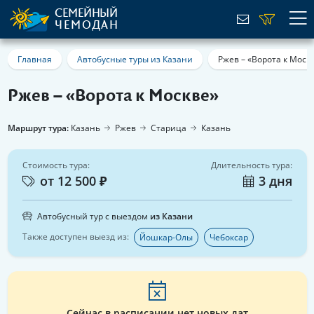
СЕМЕЙНЫЙ
ЧЕМОДАН
Главная
Автобусные туры из Казани
Ржев – «Ворота к Моск
Ржев – «Ворота к Москве»
Маршрут тура:
Казань
Ржев
Старица
Казань
Стоимость тура:
Длительность тура:
от 12 500 ₽
3 дня
Автобусный тур с выездом
из Казани
Также доступен выезд из:
Йошкар-Олы
Чебоксар
Сейчас в расписании нет новых дат