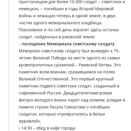
пристанищем для более 10 000 солдат – советских и
немецких, – погибших в годы Второй Мировой
войны и лежащих теперь в одной земле, в двух
частях одного мемориального кладбища.
Поисковики и по сей день хоронят здесь останки
солдат, найденных в ржевской земле.
–
посещение Мемориала советскому солдату
.
Мемориал советскому солдату был возведён к 75-
летию Великой Победы на месте одного из самых
кровопролитных сражений – Ржевской битвы. Это
памятник всем воинам, сражавшимся на полях
Великой Отечественной. Это первый крупный
памятник подвигу советских солдат, созданный в
современной России. Двадцатипятиметровая
фигура молодого воина парит над холмом, рождая в
памяти строки Расула Гамзатова о погибших
солдатах, которые «превратились в белых
журавлей».
• 14:30 – обед в кафе города;