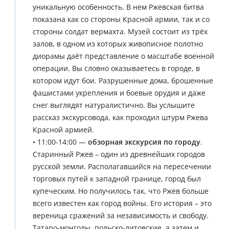
уникальную особенность. В нем Ржевская битва
показана как со стороны Красной армии, так и со
стороны солдат вермахта. Музей состоит из трёх
залов, в одном из которых живописное полотно
диорамы даёт представление о масштабе военной
операции. Вы словно оказываетесь в городе, в
котором идут бои. Разрушенные дома, брошенные
фашистами укрепления и боевые орудия и даже
снег выглядят натуралистично. Вы услышите
рассказ экскурсовода, как проходил штурм Ржева
Красной армией.
• 11:00-14:00 —
обзорная экскурсия по городу
.
Старинный Ржев – один из древнейших городов
русской земли. Располагавшийся на пересечении
торговых путей к западной границе, город был
купеческим. Но получилось так, что Ржев больше
всего известен как город войны. Его история – это
вереница сражений за независимость и свободу.
Татаро-монголы, польско-литовские, а затем и