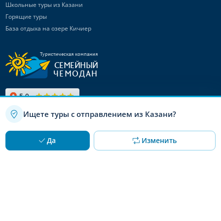
Школьные туры из Казани
Горящие туры
База отдыха на озере Кичиер
Туристическая компания
СЕМЕЙНЫЙ
ЧЕМОДАН
Ищете туры с отправлением из Казани?
Связаться с
нами
Используя данный сайт, вы даете согласие на использование
OK
Да
Изменить
файлов cookie
Канал в Max
Telegram-канал
Канал ВКонтакте
© 2008 – 2026 «Семейный чемодан»