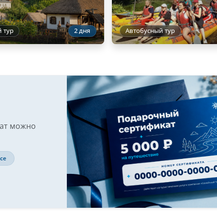
 тур
2 дня
Автобусный тур
кат можно
се