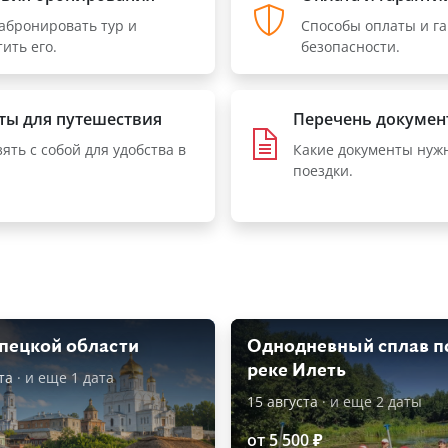
забронировать тур и
Способы оплаты и г
ить его.
безопасности.
ты для путешествия
Перечень докумен
зять с собой для удобства в
Какие документы нуж
поездки.
пецкой области
Однодневный сплав п
реке Илеть
та
· и еще 1 дата
15 августа
· и еще 2 даты
от 5 500 ₽