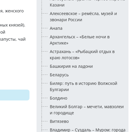
Казани
я, женского
Алексеевское – ремёсла, музей и
звонари России
ных князей).
Анапа
ной
Архангельск – «Белые ночи в
капусты, чай
Арктике»
Астрахань – «Рыбацкий отдых в
краю лотосов»
Башкирия на ладони
Беларусь
Биляр: путь в историю Волжской
Булгарии
Болдино
Великий Болгар – мечети, мавзолеи
и городище
Витязево
Владимир – Суздаль – Муром: города