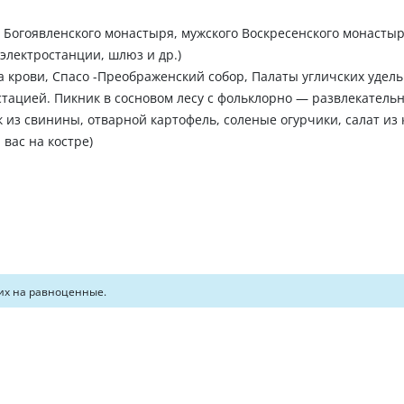
о Богоявленского монастыря, мужского Воскресенского монастыр
электростанции, шлюз и др.)
 крови, Спасо -Преображенский собор, Палаты угличских удель
стацией. Пикник в сосновом лесу с фольклорно — развлекатель
 из свинины, отварной картофель, соленые огурчики, салат из 
 вас на костре)
их на равноценные.