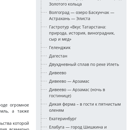
Золотого кольца
Волгоград — озеро Баскунчак —
Астрахань — Элиста
Гастротур «Вкус Татарстана:
природа, история, виноградник,
сыр и мед»
Геленджик
Дагестан
Двухдневный сплав по реке Илеть
Дивеево
Дивеево — Арзамас
Дивеево — Арзамас (ночь в
гостинице)
Дикая ферма – в гости к пятнистым
роде огромное
оленям
емль, а также
Екатеринбург
ьства которой
Елабуга — город Шишкина и
елия всемирно