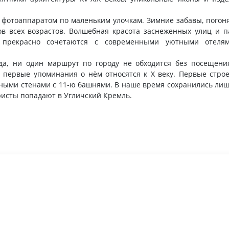
 фотоаппаратом по маленьким улочкам. Зимние забавы, погон
в всех возрастов. Волшебная красота заснеженных улиц и п
а прекрасно сочетаются с современными уютными отеля
а, ни один маршрут по городу не обходится без посещения
, первые упоминания о нём относятся к X веку. Первые стро
нными стенами с 11-ю башнями. В наше время сохранились лиш
ристы попадают в Угличский Кремль.