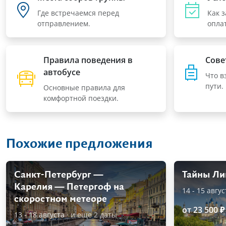
Где встречаемся перед
Как 
отправлением.
оплат
Правила поведения в
Сове
автобусе
Что в
пути.
Основные правила для
комфортной поездки.
Похожие предложения
Санкт-Петербург —
Тайны Ли
Карелия — Петергоф на
14 - 15 авгус
скоростном метеоре
от 23 500 ₽
13 - 18 августа
· и еще 2 даты