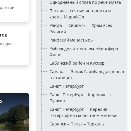
Однодневный сплав по реке Илеть
арантии
Петъялы: святые источники и
храмы Марий Эл
Раифа — Свияжск — Храм всех
Религий
тов
Раифский монастырь
ны для
Рыбоводный комплекс «Биосфера-
Фиш»
Сабинский район и Кукмор
Самара — Замок Гарибальди (ночь в
гостинице)
Санкт-Петербург
Санкт-Петербург – Карелия – г.
Пушкин
о
Санкт-Петербург — Карелия —
Петергоф на скоростном метеоре
Саранск – Пенза – Тарханы