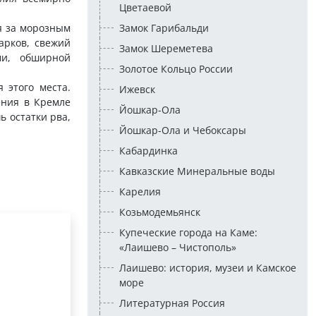
Цветаевой
я за морозным
Замок Гарибальди
арков, свежий
Замок Шереметева
ми, обширной
Золотое Кольцо России
 этого места.
Ижевск
ения в Кремле
Йошкар-Ола
ь остатки рва,
Йошкар-Ола и Чебоксары
Кабардинка
Кавказские Минеральные воды
Карелия
Козьмодемьянск
Купеческие города на Каме:
«Лаишево – Чистополь»
Лаишево: история, музеи и Камское
море
Литературная Россия