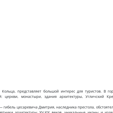
 Кольца, представляет большой интерес для туристов. В го
й: церкви, монастыри, здания архитектуры, Угличский Кр
 гибель цесаревича Дмитрия, наследника престола, обстоятел
мятники архитектуры XV-XIX веков, уникальные иконы и изд