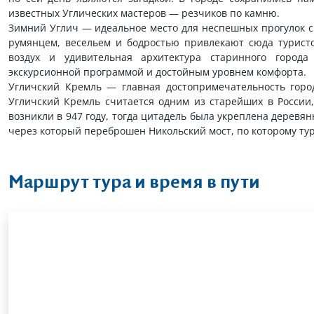
известных Углических мастеров — резчиков по камню.
Зимний Углич — идеальное место для неспешных прогулок с
румянцем, весельем и бодростью привлекают сюда туристо
воздух и удивительная архитектура старинного город
экскурсионной программой и достойным уровнем комфорта.
Угличский Кремль — главная достопримечательность город
Угличский Кремль считается одним из старейших в России
возникли в 947 году, тогда цитадель была укреплена деревя
через который переброшен Никольский мост, по которому ту
Маршрут тура и время в пути