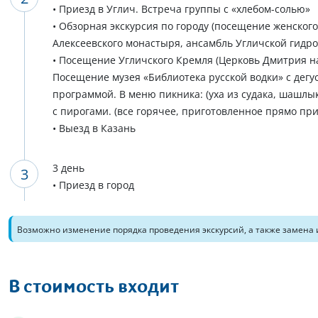
• Приезд в Углич. Встреча группы с «хлебом-солью»
• Обзорная экскурсия по городу (посещение женског
Алексеевского монастыря, ансамбль Угличской гидро
• Посещение Угличского Кремля (Церковь Дмитрия на
Посещение музея «Библиотека русской водки» с дегу
программой. В меню пикника: (уха из судака, шашлык
с пирогами. (все горячее, приготовленное прямо при
• Выезд в Казань
3 день
• Приезд в город
Возможно изменение порядка проведения экскурсий, а также замена 
В стоимость входит