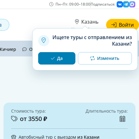
Пн–Пт: 09:00–18:00
Подписаться:
Казань
в
Войти
Наши офисы
Ищете туры с отправлением из
Казани?
Кичиер
Отзывы
Контакты
Да
Изменить
Стоимость тура:
Длительность тура:
от 3550 ₽
Автобусный тур с выездом
из Казани