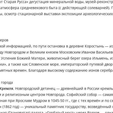
орт Старая Русса» дегустация минеральной воды, музей-реконст
а атмосфера средневекового быта (с действующей солеварней).
, осмотр стационарной выставки-экспозиции археологических
меров
тевой информацией, по пути остановка в деревне Коростынь — и
жду Новгородом и Великим князем Московским Иваном Василье
 Успения Божией Матери, живописный берег озера Ильмень, и
еки», а также как Словенское море, императорский путевой двор
мятных времен. Благодаря высокому содержанию ионов серебра
 города
 Кремля
. Новгородский детинец — древнейший в России кремль
и религиозным центром Новгорода. Софийский собор — самая
ая при Ярославе Мудром в 1045-50 гг., где с тех времён и по с
» (1862 год) — уникальный памятник государству, возведённый 
ая (Грановитая) палата, «Горбатый мост» через Волхов — одна