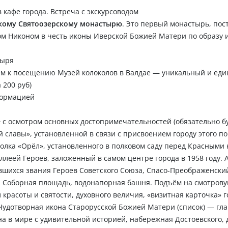
в кафе города. Встреча с экскурсоводом
кому Святоозерскому монастырю
. Это первый монастырь, по
ом Никоном в честь иконы Иверской Божией Матери по образу 
тыря
дуем к посещению Музей колоколов в Валдае — уникальный и ед
 200 руб)
формацией
е
с осмотром основных достопримечательностей (обязательно б
й славы», установленной в связи с присвоением городу этого п
олка «Орёл», установленного в полковом саду перед Красными
леей Героев, заложенный в самом центре города в 1958 году. 
ившихся звания Героев Советского Союза, Спасо-Преображенски
 Соборная площадь, водонапорная башня. Подъём на смотров
ол красоты и святости, духовного величия, «визитная карточка» г
я Чудотворная икона Старорусской Божией Матери (список) — гл
а в мире с удивительной историей, набережная Достоевского, 