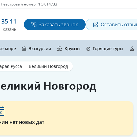
Реестровый номер РТО 014733
-35-11
Заказать звонок
Оставить отзы
Казань
ое море
Экскурсии
Круизы
Горящие туры
арая Русса — Великий Новгород
 Великий Новгород
нии нет новых дат