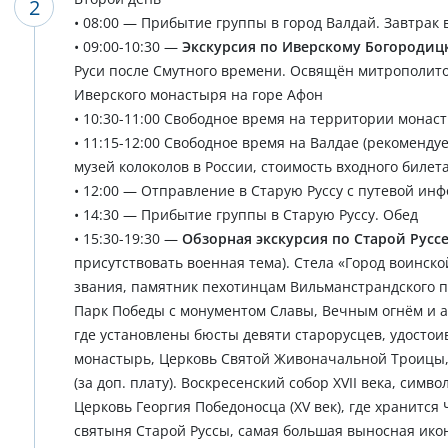
• 08:00 — Прибытие группы в город Валдай. Завтрак 
• 09:00-10:30 —
Экскурсия по Иверскому Богородиц
Руси после Смутного времени. Освящён митрополит
Иверского монастыря на горе Афон
• 10:30-11:00 Свободное время на территории монас
• 11:15-12:00 Свободное время на Валдае (рекомен
музей колоколов в России, стоимость входного билета
• 12:00 — Отправление в Старую Руссу с путевой ин
• 14:30 — Прибытие группы в Старую Руссу. Обед
• 15:30-19:30 —
Обзорная экскурсия по Старой Русс
присутствовать военная тема). Стела «Город воинско
звания, памятник пехотинцам Вильманстрандского п
Парк Победы с монументом Славы, Вечным огнём и ал
где установлены бюсты девяти старорусцев, удосто
монастырь, Церковь Святой Живоначальной Троицы,
(за доп. плату). Воскресенский собор XVII века, симв
Церковь Георгия Победоносца (XV век), где хранитс
святыня Старой Руссы, самая большая выносная икон