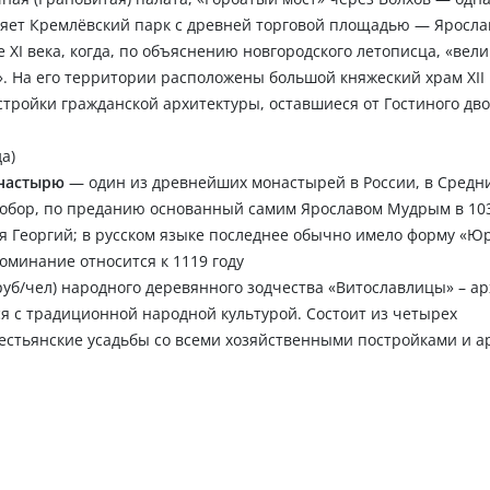
иняет Кремлёвский парк с древней торговой площадью — Яросл
ХI века, когда, по объяснению новгородского летописца, «вели
». На его территории расположены большой княжеский храм XII 
стройки гражданской архитектуры, оставшиеся от Гостиного дво
а)
онастырю
— один из древнейших монастырей в России, в Средн
собор, по преданию основанный самим Ярославом Мудрым в 103
 Георгий; в русском языке последнее обычно имело форму «Юр
оминание относится к 1119 году
 руб/чел) народного деревянного зодчества «Витославлицы» – а
 с традиционной народной культурой. Состоит из четырех
естьянские усадьбы со всеми хозяйственными постройками и а