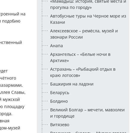
«Мамадыш: история, святые места и
прогулка по городу»
строенный на
Автобусные туры на Черное море из
и подобию
Казани
Алексеевское – ремёсла, музей и
звонари России
инственный
Анапа
Архангельск – «Белые ночи в
Арктике»
Астрахань – «Рыбацкий отдых в
удет
краю лотосов»
очётного
Башкирия на ладони
 казармами,
Аллея Славы,
Беларусь
й мужской
Болдино
ую площадку
Великий Болгар – мечети, мавзолеи
орода.
и городище
авная
Витязево
дом-музей