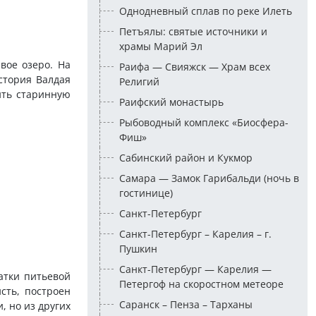
Однодневный сплав по реке Илеть
Петъялы: святые источники и
храмы Марий Эл
вое озеро. На
Раифа — Свияжск — Храм всех
История Валдая
Религий
ить старинную
Раифский монастырь
Рыбоводный комплекс «Биосфера-
Фиш»
Сабинский район и Кукмор
Самара — Замок Гарибальди (ночь в
гостинице)
Санкт-Петербург
Санкт-Петербург – Карелия – г.
Пушкин
Санкт-Петербург — Карелия —
ватки питьевой
Петергоф на скоростном метеоре
сть, построен
Саранск – Пенза – Тарханы
, но из других