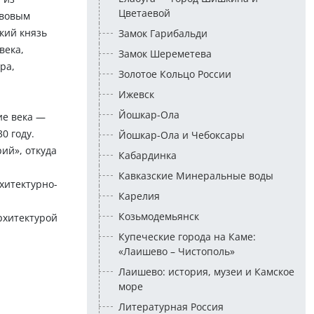
Цветаевой
авовым
кий князь
Замок Гарибальди
века,
Замок Шереметева
ра,
Золотое Кольцо России
Ижевск
Йошкар-Ола
ие века —
0 году.
Йошкар-Ола и Чебоксары
ий», откуда
Кабардинка
Кавказские Минеральные воды
рхитектурно-
Карелия
Козьмодемьянск
рхитектурой
Купеческие города на Каме:
«Лаишево – Чистополь»
Лаишево: история, музеи и Камское
море
Литературная Россия