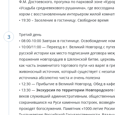
Ф.М. Достоевского, прогулка по парковой зоне «Кур
«Усадьба средневекового рушанина», где воссоздан
хором с восстановленным интерьером жилой комнаты
• 19:30 – Заселение в гостиницу. Свободное время
Третий день
• 08:00-10:00 Завтрак в гостинице. Освобождение но
• 10:00/11:00 — Переезд в г. Великий Новгород с пу
русской истории как место подписания договора ме
поражения новгородцев в Шелонской битве, церковь
как часть знаменитого торгового пути «из варяг в гр
живоносный источник, который существует с незапа
источника абсолютно чиста и очень полезна
• 12:30 — Прибытие в Великий Новгород. Обед в кафе
• 13:30 —
Экскурсия по территории Новгородского
веков служивший административным, общественным 
сохранившихся на Руси каменных построек, возведённ
проходят богослужения. Памятник «1000-летие Росии
Тысячелетию Российской Государственности. Владычн