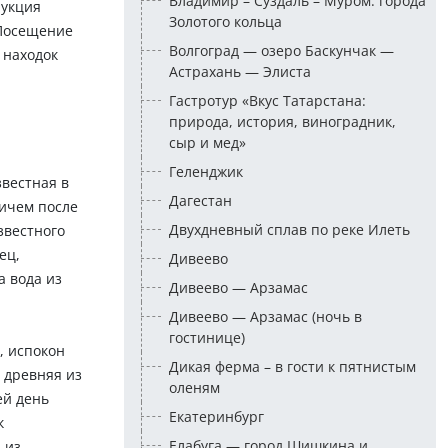
Владимир – Суздаль – Муром: города
рукция
Золотого кольца
 Посещение
Волгоград — озеро Баскунчак —
 находок
Астрахань — Элиста
Гастротур «Вкус Татарстана:
природа, история, виноградник,
сыр и мед»
Геленджик
звестная в
Дагестан
вичем после
Двухдневный сплав по реке Илеть
звестного
ец,
Дивеево
 вода из
Дивеево — Арзамас
Дивеево — Арзамас (ночь в
гостинице)
, испокон
Дикая ферма – в гости к пятнистым
 древняя из
оленям
ей день
Екатеринбург
к
Елабуга — город Шишкина и
 из