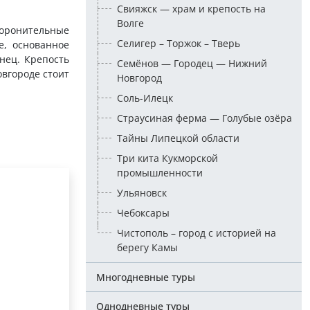
Свияжск — храм и крепость на
Волге
оборонительные
Селигер – Торжок – Тверь
е, основанное
нец. Крепость
Семёнов — Городец — Нижний
овгороде стоит
Новгород
Соль-Илецк
Страусиная ферма — Голубые озёра
Тайны Липецкой области
Три кита Кукморской
промышленности
Ульяновск
Чебоксары
Чистополь – город с историей на
берегу Камы
Многодневные туры
Однодневные туры