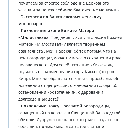
почитаем за строгое соблюдение церковного
устава и за непоколебимое благочестие монахинь
•
Экскурсия по Зачатьевскому женскому
монастырю
•
Поклонение иконе Божией Матери
«Милостивая»
. Предания гласят, что икона Божией
Матери «Милостивая» является творением
евангелиста Луки. Нарекли её так потому, что на
ней Богородица умоляет Иисуса о сохранении рода
человеческого. Другое её название «Киккская»,
родилось от наименования горы Киккос (остров
Кипр). Многие обращаются к ней с просьбами: об
исцелении от депрессии, о миновании голода, об
остановлении кровотечении, о даровании
долгожданных детей
•
Поклонение Поясу Пресвятой Богородицы
,
освященный на ковчеге в Священной Ватопедской
обители. Супружеские пары, которые страдают от
бесчадия, прикладываются к этой святыне