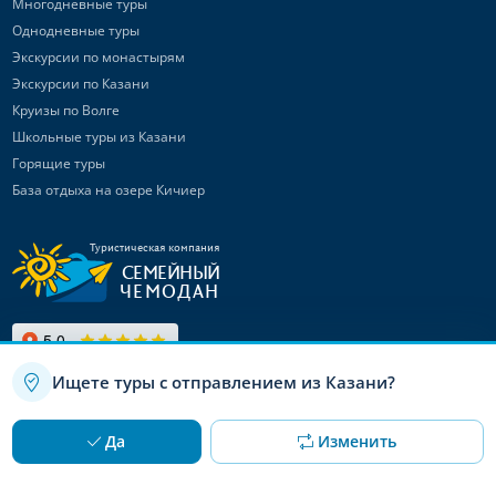
Многодневные туры
Однодневные туры
Экскурсии по монастырям
Экскурсии по Казани
Круизы по Волге
Школьные туры из Казани
Горящие туры
База отдыха на озере Кичиер
Туристическая компания
СЕМЕЙНЫЙ
ЧЕМОДАН
Ищете туры с отправлением из Казани?
Связаться с
нами
Используя данный сайт, вы даете согласие на использование
OK
Да
Изменить
файлов cookie
Канал в Max