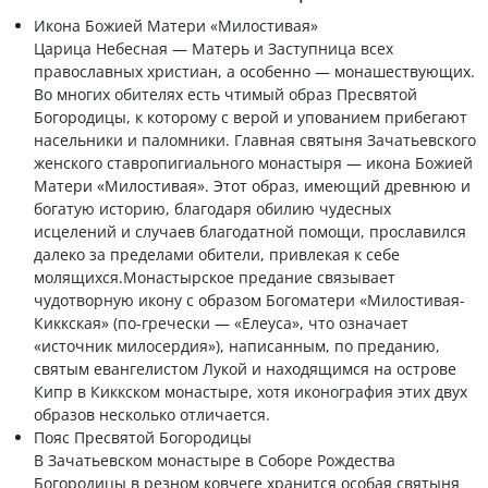
Икона Божией Матери «Милостивая»
Царица Небесная — Матерь и Заступница всех
православных христиан, а особенно — монашествующих.
Во многих обителях есть чтимый образ Пресвятой
Богородицы, к которому с верой и упованием прибегают
насельники и паломники. Главная святыня Зачатьевского
женского ставропигиального монастыря — икона Божией
Матери «Милостивая». Этот образ, имеющий древнюю и
богатую историю, благодаря обилию чудесных
исцелений и случаев благодатной помощи, прославился
далеко за пределами обители, привлекая к себе
молящихся.Монастырское предание связывает
чудотворную икону с образом Богоматери «Милостивая-
Киккская» (по-гречески — «Елеуса», что означает
«источник милосердия»), написанным, по преданию,
святым евангелистом Лукой и находящимся на острове
Кипр в Киккском монастыре, хотя иконография этих двух
образов несколько отличается.
Пояс Пресвятой Богородицы
В Зачатьевском монастыре в Соборе Рождества
Богородицы в резном ковчеге хранится особая святыня