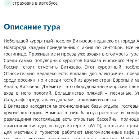
страховка в автобусе
Описание тура
Небольшой курортный поселок Витязево недалеко от города 
Новгорода каждый понедельник с июня по сентябрь. Все н
гостинице. Проживание и проезд уже входят в стоимость тура
Среди самых популярных курортов Кавказа и южного Черно
России, стоит отметить Витязево. Этот курортный посё
Относительно недалеко есть вокзалы для электричек, поезд
среди россиян, но и среди гостей из других стран Европы и м
Анапа, Витязево, Джемете – это оборудованные морские пляжи
вход в него пологий. Большинство пляжей – песчаные. Ую
Ландшафт представлен дюнами – холмами из песка.
В Витязево находятся многочисленные базы отдыха, гостевы
другие коттеджи. Номера в них благоустроенные и комф
размещения постояльцев есть открытые бассейны, полноце
приготовления еды, выход в интернет (Wi-Fi), открытая терр
Для местных и туристов работают многочисленные кафе, р
магазины, детские площадки, аквапарк с горками. Инфрас