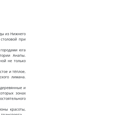
зды из Нижнего
 столовой при
 городами юга
тории Анапы.
ной не только
стое и тёплое,
ского лимана.
е деревянные и
которых зонах
остоятельного
лоны красоты,
 транспорта –