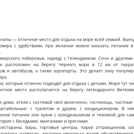
Анапы — отличное место для отдыха на море всей семьей. Вые
омера с удобствами, при желании можно заказать питание в
.
морского побережья, наряду с Геленджиком, Сочи и другими
лок расположен на берегу Чёрного моря в 12 км от терри
ов и автобусов, а также аэропорты. Это делает зону популяр
ира.
, которые отлично подходят для отдыха с детьми. Море тут чи
тное место располагается на берегу легендарного Витязев
е дома, отели с системой «всё включено», гостиницы, частны
ортабельные: с туалетом и душем, с кондиционером. В не
нное питание или кухня с холодильником и техникой для сам
итория с беседками, мангалами и креслами.
естораны, бары, торговые центры, парки аттракционов, са
труктура развитая, доступно несколько видов общественного