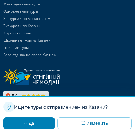
Многодневные туры
Однодневные туры
Экскурсии по монастырям
Экскурсии по Казани
Круизы по Волге
Школьные туры из Казани
Горящие туры
База отдыха на озере Кичиер
Туристическая компания
СЕМЕЙНЫЙ
ЧЕМОДАН
Ищете туры с отправлением из Казани?
Связаться с
нами
Используя данный сайт, вы даете согласие на использование
OK
Да
Изменить
файлов cookie
Канал в Max