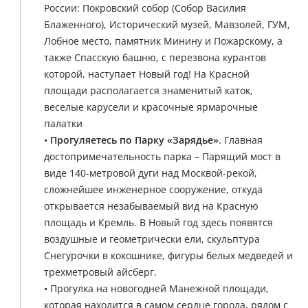
России: Покровский собор (Собор Василия
Блаженного), Исторический музей, Мавзолей, ГУМ,
Лобное место, памятник Минину и Пожарскому, а
также Спасскую башню, с перезвона курантов
которой, наступает Новый год! На Красной
площади располагается знаменитый каток,
веселые карусели и красочные ярмарочные
палатки
•
Прогуляетесь по Парку «Зарядье»
. Главная
достопримечательность парка – Парящий мост в
виде 140-метровой дуги над Москвой-рекой,
сложнейшее инженерное сооружение, откуда
открывается незабываемый вид на Красную
площадь и Кремль. В Новый год здесь появятся
воздушные и геометрически ели, скульптура
Снегурочки в кокошнике, фигуры белых медведей и
трехметровый айсберг.
• Прогулка на новогодней Манежной площади,
которая находится в самом сердце города, рядом с