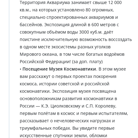
Территория Аквариума занимает свыше 12 000
кв.м., на которых установлено 80 огромных,
специально спроектированных аквариумов и
бассейнов. Экспозиция длиной в 600 метров с
совокупным объёмом воды 3000 куб.м. даёт
поистине исключительную возможность воссоздать
в одном месте экосистемы разных уголков
Мирового океана, в том числе богатых водоёмов
Российской Федерации! (за доп. плату)
•
Посещение Музея Космонавтики
. В этом музее
вам расскажут о первых проектах покорения
космоса, истории советской и российской
космонавтики. Экспозиция музея посвящена
основоположникам развития космонавтики в
России — К.Э. Циолковскому и С.П. Королеву,
первым полётам в космос и первым испытателям,
рассказывает о нечеловеческих нагрузках и
триумфальных победах. Вы увидите первые
искусственные спутники земли, обломки