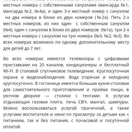
местных номера с собственными санузлами (мансарда №1,
мансарда №2, №4а), и один 3-х местный номер с санузлом
на два номера в блоке из двух номеров (№2а). Пять 2-х
местных номеров, из них один с собственным санузлом
(№4), один с санузлом в блоке из двух номеров (№1а), три 2-х
местных номера с санузлом на три номера (№0, №2, №3). Во
всех номерах возможно по одному дополнительному месту
для детей до 7 лет.
Во всех номерах имеются телевизоры с цифровыми
приставками на 20 каналов, кондиционеры и бесплатный
WI-FI. В столовой спутниковое телевидение. Круглосуточная
охрана и видеонаблюдение. Вода (горячая и холодная)
круглосуточно. В гостинице имеется большая кухня-столовая
для самостоятельного приготовления и приёма пищи, в
уютном дворике — столики с тентами. К услугам
отдыхающих газовая плита, печь СВЧ, мангал, шампуры.
Можно воспользоваться услугой прачечной, а также
услугами воспитателя и няни по присмотру за детьми как с
питанием, так и без питания, с почасовой и посуточной
оплатой.