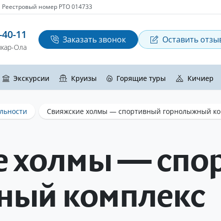
Реестровый номер РТО 014733
-40-11
Заказать звонок
Оставить отзы
кар-Ола
Экскурсии
Круизы
Горящие туры
Кичиер
льности
Свияжские холмы — спортивный горнолыжный ко
е холмы — спо
ный комплекс