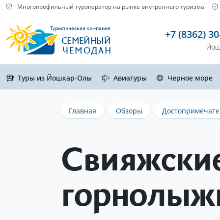
Многопрофильный туроператор на рынке внутреннего туризма
Туристическая компания
+7 (8362) 30
СЕМЕЙНЫЙ
Йош
ЧЕМОДАН
Туры из Йошкар-Олы
Авиатуры
Черное море
Главная
Обзоры
Достопримечате
Свияжски
горнолыж