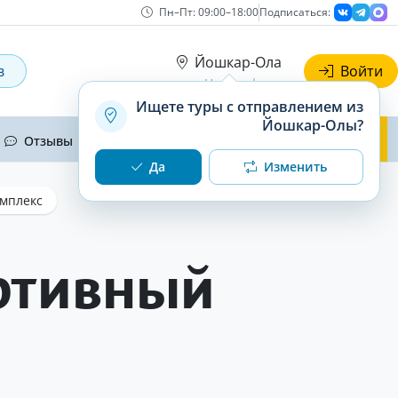
Пн–Пт: 09:00–18:00
Подписаться:
Йошкар-Ола
в
Войти
Наши офисы
Ищете туры с отправлением из
Йошкар-Олы?
Отзывы
Контакты
О нас
Да
Изменить
мплекс
ртивный