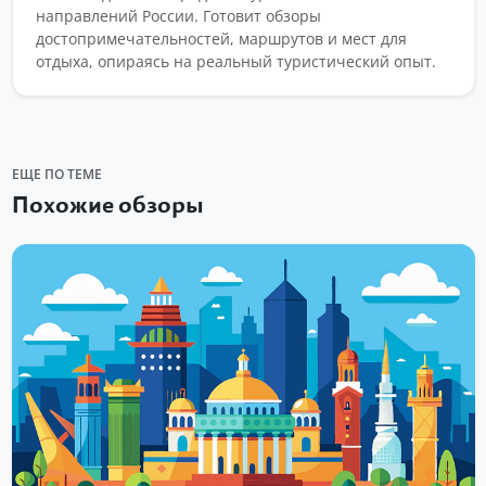
направлений России. Готовит обзоры
достопримечательностей, маршрутов и мест для
отдыха, опираясь на реальный туристический опыт.
ЕЩЕ ПО ТЕМЕ
Похожие обзоры
РЕКИ И ОЗЕРА
Озеро Морской глаз – история
возникновения, интересные факты,
природная красота
Озеро Морской глаз поэты и художники называют самыми
разнообразными словами. Самые популярные наименования –
проросшее камышам, маленькое, изумрудное....
Читать далее