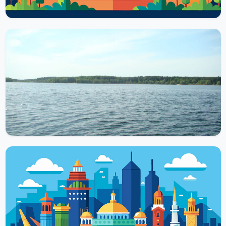
РЕКИ И ОЗЕРА
Озеро Яльчик
Уютное озеро Яльчик можно посетить в южной зоне
республики. Данный водоем считается самым большим в
Марийском крае. Его...
Читать далее
РЕКИ И ОЗЕРА
Озеро Мушаньер в Марий Эл – волшебный
край для душевного отдыха, санатории
Озеро Мушаньер (Кленовая гора, Марий Эл) — это поистине
удивительное, уникальное место для отдыха, которое
находится недалеко от...