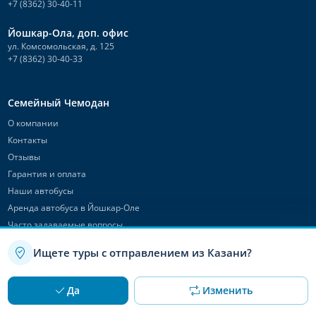
+7 (8362) 30-40-11
Йошкар-Ола, доп. офис
ул. Комсомольская, д. 125
+7 (8362) 30-40-33
Семейный Чемодан
О компании
Контакты
Отзывы
Гарантия и оплата
Наши автобусы
Аренда автобуса в Йошкар-Оле
Часто задаваемые вопросы
Обзоры интересных мест
Ищете туры с отправлением из Казани?
Места сборов и выездов
Условия бронирования
Используя данный сайт, вы даете согласие на использование
OK
Да
Изменить
Договор-оферта
файлов cookie
Политика конфиденциальности