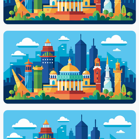
Читать далее
РЕКИ И ОЗЕРА
Озеро Кичиер, Марий Эл – уникальный
климат, здравницы, тайна происхождения
В республике Марий Эл есть природный уголок, мимо которого
сложно пройти, не заглянув. А привлекает он
завораживающими пейзажами,...
Читать далее
РЕКИ И ОЗЕРА
Озеро Карась республики Марий Эл –
уникальный природный объект,