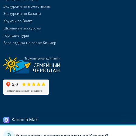
Экскурсии по монастырям
Экскурсии по Казани
Круизы по Волге
Школьные экскурсии
Горящие туры
База отдыха на озере Кичиер
Туристическая компания
СЕМЕЙНЫЙ
ЧЕМОДАН
Канал в Max
Telegram-канал
Ищете туры с отправлением из Казани?