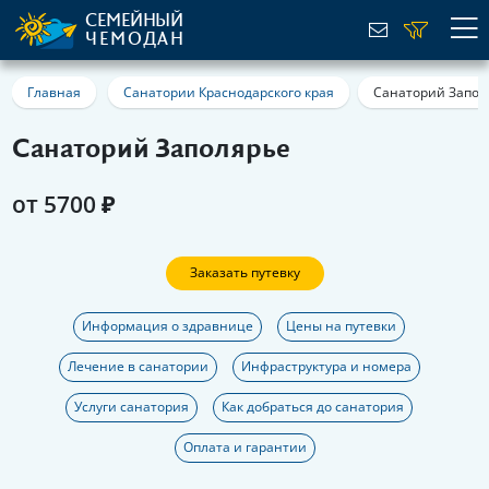
СЕМЕЙНЫЙ
ЧЕМОДАН
Главная
Санатории Краснодарского края
Санаторий Запол
Санаторий Заполярье
от 5700 ₽
Заказать путевку
Информация о здравнице
Цены на путевки
Лечение в санатории
Инфраструктура и номера
Услуги санатория
Как добраться до санатория
Оплата и гарантии