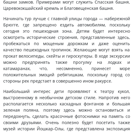
башни замков. Примерами могут служить Спасская башня,
Царевококшайский кремль и Благовещенская башня.
Начинать тур лучше с главной улицы города — набережной
Брюгге, где запрещено ездить автомобилям, поскольку
сегодня это пешеходная зона. Детям будет интересно
осмотреть исторические строения, представленные здесь,
пробежаться по мощеным дорожкам и даже оценить
качество пешеходных тропинок. Желающие могут взять на
прокат велосипеды, скейты и гироскутеры. В ходе экскурсии
можно предпринять также прогулку на лодках и
катамаранах, что, несомненно, принесет море
положительных эмоций ребятишкам, поскольку город со
стороны рек предстает в совершенно ином ракурсе.
Наибольший интерес дети проявляют к театру кукол,
выстроенному в необычном детском стиле. Напротив него
располагается несколько каскадных фонтанов и большая
зеленая поляна, поэтому здесь можно остановиться и
передохнуть, сделать красочные фотоснимки на память со
своими друзьями. Очень полезно будет посетить также
музей истории Йошкар-Олы, где представлена экспозиция