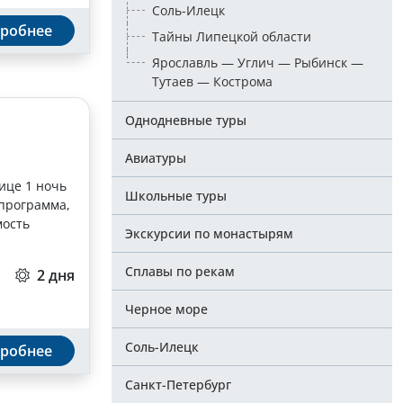
Соль-Илецк
робнее
Тайны Липецкой области
Ярославль — Углич — Рыбинск —
Тутаев — Кострома
Однодневные туры
Авиатуры
ице 1 ночь
Школьные туры
 программа,
мость
Экскурсии по монастырям
Сплавы по рекам
2 дня
Черное море
Соль-Илецк
робнее
Санкт-Петербург