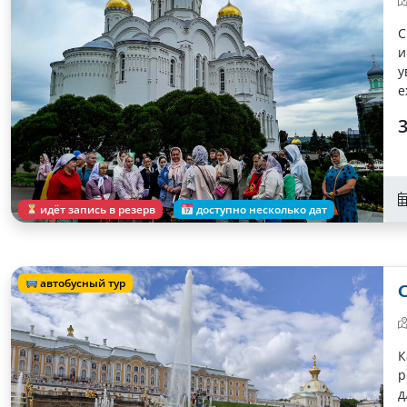
С
и
у
е
3
идёт запись в резерв
доступно несколько дат
автобусный тур
К
р
д