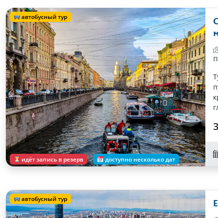
автобусный тур
П
Т
п
к
г
п
3
идёт запись в резерв
доступно несколько дат
автобусный тур