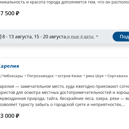
никальность и красота города дополняется тем, что он располож
7 500 ₽
8 - 13 августа, 15 - 20 августа
,
Под
и еще 4 даты
Карелия
Чебоксары
Петрозаводск
остров Кижи
река Шуя
Сортавала
арелия — замечательное место, куда ежегодно приезжают сотн
уристов для осмотра местных достопримечательностей и хорош
ервозданная природа, тайга, бескрайние леса, озера, реки — в
озволяет туристу забыть о городской суете и неприятностях,...
3 000 ₽