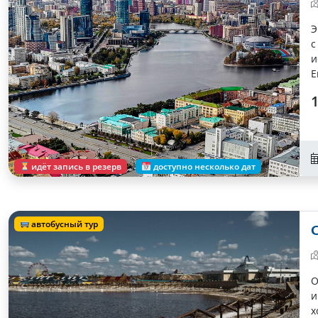
Э
с
и
Е
к
1
идёт запись в резерв
доступно несколько дат
автобусный тур
О
и
х