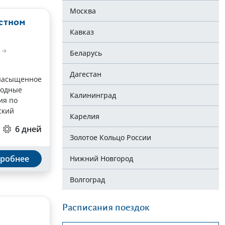
Москва
остном
Кавказ
а
Беларусь
Дагестан
 насыщенное
родные
Калининград
ия по
ский
Карелия
6 дней
Золотое Кольцо России
робнее
Нижний Новгород
Волгоград
Расписания поездок