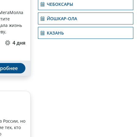
ЧЕБОКСАРЫ
т МегаМолла
ЙОШКАР-ОЛА
етите
дала жизнь
ву,
КАЗАНЬ
4 дня
робнее
з России, но
е тех, кто
ю