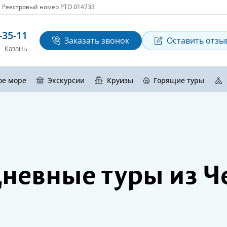
Реестровый номер РТО 014733
-35-11
Заказать звонок
Оставить отзы
Казань
ое море
Экскурсии
Круизы
Горящие туры
невные туры из Ч