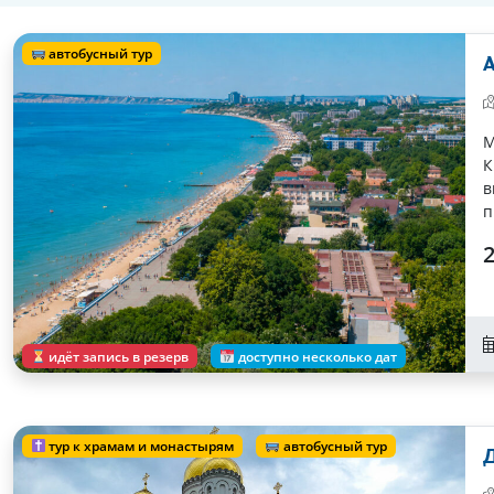
автобусный тур
А
М
К
в
п
2
идёт запись в резерв
доступно несколько дат
тур к храмам и монастырям
автобусный тур