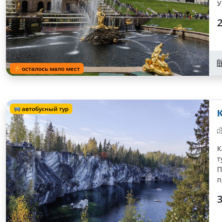
У
2
осталось мало мест
автобусный тур
К
т
П
п
3