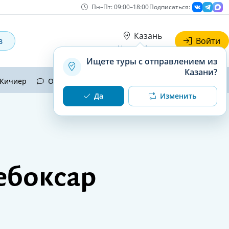
Пн–Пт: 09:00–18:00
Подписаться:
Казань
в
Войти
Наши офисы
Ищете туры с отправлением из
Казани?
Кичиер
Отзывы
Контакты
Да
Изменить
ебоксар