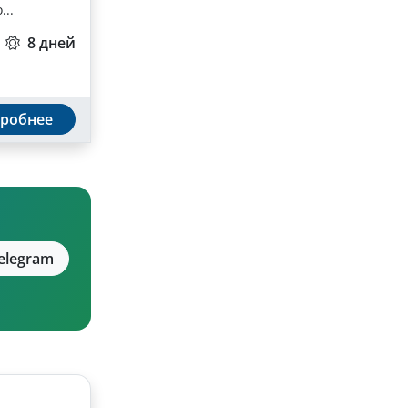
..
8 дней
робнее
elegram