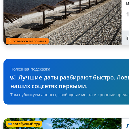
м
1
осталось мало мест
Полезная подсказка
Лучшие даты разбирают быстро. Лови
наших соцсетях первыми.
Там публикуем анонсы, свободные места и срочные предл
автобусный тур