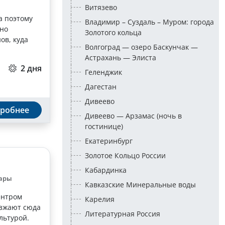
Витязево
а поэтому
Владимир – Суздаль – Муром: города
нно
Золотого кольца
ов, куда
Волгоград — озеро Баскунчак —
Астрахань — Элиста
2 дня
Геленджик
Дагестан
Дивеево
робнее
Дивеево — Арзамас (ночь в
гостинице)
Екатеринбург
Золотое Кольцо России
Кабардинка
ары
Кавказские Минеральные воды
ентром
Карелия
езжают сюда
Литературная Россия
льтурой.