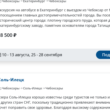
Чебоксары
Екатеринбург
Чебоксары
кскурсия на автобусе в Екатеринбург с выездом из Чебоксар о
 посещением главных достопримечательностей города. Вы пос
сторический центр города: плотину городского пруда, которая 
катеринбургскому заводу, памятник основателям города Татище
упеческие особняки,...
8 500 ₽
10 - 13 августа, 25 - 28 сентября
Под
Соль-Илецк
Чебоксары
Соль-Илецк
Чебоксары
зера Соль-Илецка хорошо известны среди туристов не только и
 других стран СНГ, поскольку традиционно привлекают внимани
очет поправить свое здоровье. Благодаря высокому содержани