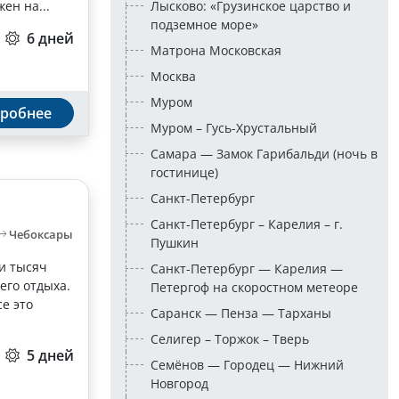
ен на...
Лысково: «Грузинское царство и
подземное море»
6 дней
Матрона Московская
Москва
Муром
робнее
Муром – Гусь-Хрустальный
Самара — Замок Гарибальди (ночь в
гостинице)
Санкт-Петербург
Санкт-Петербург – Карелия – г.
Чебоксары
Пушкин
и тысяч
Санкт-Петербург — Карелия —
его отдыха.
Петергоф на скоростном метеоре
се это
Саранск — Пенза — Тарханы
Селигер – Торжок – Тверь
5 дней
Семёнов — Городец — Нижний
Новгород