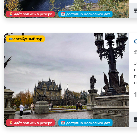
идёт запись в резерв
доступно несколько дат
автобусный тур
С
Э
с
п
п
1
идёт запись в резерв
доступно несколько дат