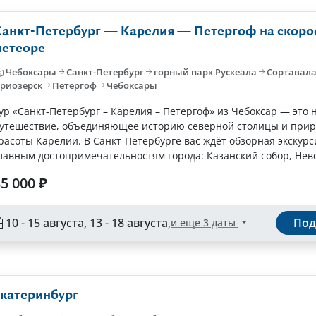
Санкт-Петербург — Карелия — Петергоф на скор
метеоре
Чебоксары
Санкт-Петербург
горный парк Рускеала
Сортавал
риозерск
Петергоф
Чебоксары
ур «Санкт-Петербург – Карелия – Петергоф» из Чебоксар — это
утешествие, объединяющее историю северной столицы и при
расоты Карелии. В Санкт-Петербурге вас ждёт обзорная экскурс
лавным достопримечательностям города: Казанский собор, Нев
роспект, Дворцовая...
5 000 ₽
10 - 15 августа, 13 - 18 августа
,
Под
и еще 3 даты
Екатеринбург