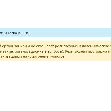
их на равноценные.
 организацией и не оказывает религиозные и паломнические 
ивание, организационные вопросы). Религиозная программа и 
анизациями на усмотрение туристов.