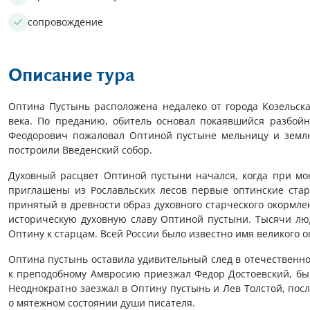
сопровождение
Описание тура
Оптина Пустынь расположена недалеко от города Козельска
века. По преданию, обитель основал покаявшийся разбой
Феодорович пожаловал Оптиной пустыне мельницу и землю 
построили Введенский собор.
Духовный расцвет Оптиной пустыни начался, когда при мо
приглашены из Рославльских лесов первые оптинские стар
принятый в древности образ духовного старческого окормлен
историческую духовную славу Оптиной пустыни. Тысячи лю
Оптину к старцам. Всей России было известно имя великого оп
Оптина пустынь оставила удивительный след в отечественно
к преподобному Амвросию приезжал Федор Достоевский, быва
Неоднократно заезжал в Оптину пустынь и Лев Толстой, пос
о мятежном состоянии души писателя.