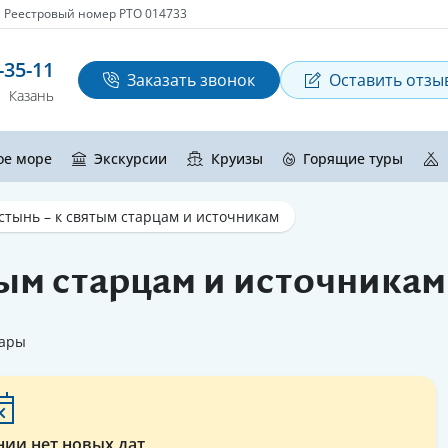
Реестровый номер РТО 014733
-35-11
Заказать звонок
Оставить отзы
Казань
ое море
Экскурсии
Круизы
Горящие туры
стынь – к святым старцам и источникам
тым старцам и источникам
ары
нии нет новых дат