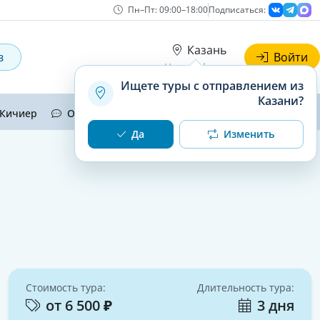
Пн–Пт: 09:00–18:00
Подписаться:
Казань
в
Войти
Наши офисы
Ищете туры с отправлением из
Казани?
Кичиер
Отзывы
Контакты
Да
Изменить
Стоимость тура:
Длительность тура:
от 6 500 ₽
3 дня