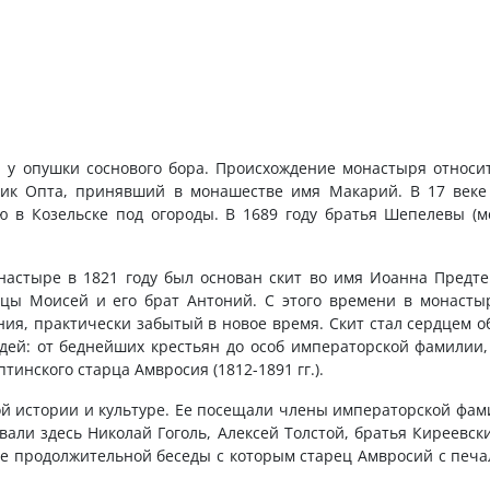
 у опушки соснового бора. Происхождение монастыря относит
ник Опта, принявший в монашестве имя Макарий. В 17 век
в Козельске под огороды. В 1689 году братья Шепелевы (м
настыре в 1821 году был основан скит во имя Иоанна Предте
цы Моисей и его брат Антоний. С этого времени в монасты
ия, практически забытый в новое время. Скит стал сердцем о
дей: от беднейших крестьян до особ императорской фамилии,
тинского старца Амвросия (1812-1891 гг.).
й истории и культуре. Ее посещали члены императорской фами
ли здесь Николай Гоголь, Алексей Толстой, братья Киреевски
ле продолжительной беседы с которым старец Амвросий с печа