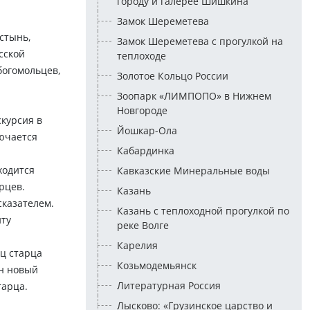
городу и галерее Шишкина
Замок Шереметева
стынь,
Замок Шереметева с прогулкой на
сской
теплоходе
богомольцев,
Золотое Кольцо России
Зоопарк «ЛИМПОПО» в Нижнем
Новгороде
курсия в
Йошкар-Ола
лючается
Кабардинка
.
ходится
Кавказские Минеральные воды
рцев.
Казань
сказателем.
Казань с теплоходной прогулкой по
иту
реке Волге
Карелия
ец старца
Козьмодемьянск
ен новый
Литературная Россия
тарца.
Лысково: «Грузинское царство и