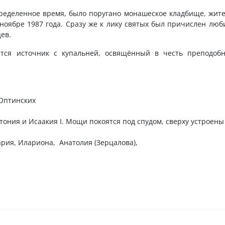
ределенное время, было поругано монашеское кладбище, жит
 ноябре 1987 года. Сразу же к лику святых был причислен лю
ев.
тся источник с купальней, освящённый в честь преподобн
Оптинских
ония и Исаакия I. Мощи покоятся под спудом, сверху устроен
рия, Илариона, Анатолия (Зерцалова),