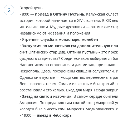
Второй день
• 8:00 —
приезд в Оптину Пустынь
. Калужская облас
история которой начинается в XIV столетии. В XIX 
интеллигенции. Мудрые духовники — оптинские стар
независимо от их звания и положения
•
Утренняя служба в монастыре, молебен
•
Экскурсия по монастырю (за дополнительную пла
скит Оптинских старцев). Оптина пустынь – это преж
сущность старчества? Среди монахов выбирается бо
Наставником он становится и для мирян, приезжающ
некрополь. Здесь похоронены священнослужители. И
Однако они пустые — мощи святых перенесены в рак
Лев – врачевателем. Самым известным был третий по
восстановили его келью. Вход для мирян сюда закры
•
Заезд на святой источник
. В самом сердце обител
Амвросия. По преданию сам святой отец Амвросий ук
колодец был в честь свм. Амвросия Медиоланского, 
• 19:00 — выезд в Чебоксары