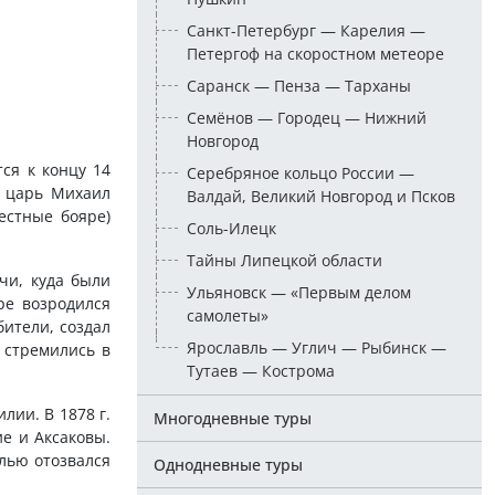
Санкт-Петербург — Карелия —
Петергоф на скоростном метеоре
Саранск — Пенза — Тарханы
Семёнов — Городец — Нижний
Новгород
ся к концу 14
Серебряное кольцо России —
е царь Михаил
Валдай, Великий Новгород и Псков
естные бояре)
Соль-Илецк
Тайны Липецкой области
чи, куда были
Ульяновск — «Первым делом
ре возродился
самолеты»
бители, создал
Ярославль — Углич — Рыбинск —
 стремились в
Тутаев — Кострома
лии. В 1878 г.
Многодневные туры
е и Аксаковы.
лью отозвался
Однодневные туры