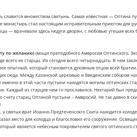
ть славится множеством святынь. Самая известная — Оптина пу
веке монастырь стал настоящим исправительным приютом для ру
цы — врачевали здесь недуги дворян, с любовью утешая всех 
ту по желанию)
(мощи преподобного Амвросия Оптинского, Экс
де всего ее старцы. Их сегодня всего четырнадцать. В чем зак
лее опытный, который становится духовным отцом всей братии
их сюда. Между Казанской церковью и Введенским собором на
 именно в этой части пустыни находятся могилы оптинских ста
и. Каждый из старцев чем-то прославился. Нектарий был пред
 счету старец Оптиной пустыни – Амвросий. Не так давно в ск
т
и, у святых врат Иоанно-Предтеченсокго Скита находится колод
азал место для колодца и благословил его сооружение. Освящ
который является небесным покровителем святого оптинского с