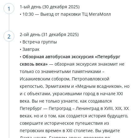
1-ый день (30 декабря 2025)
• 10:30 — Выезд от парковки ТЦ МегаМолл
2-ой день (31 декабря 2025)
• Встреча группы
• Завтрак
•
Обзорная автобусная экскурсия «Петербург
сквозь века»
— обзорная экскурсия знакомит не
только со знаменитыми памятниками –
Исаакиевским собором, Петропавловской
крепостью, Эрмитажем и «Медным всадником», но
и с объектами, украсившими город в начале XXI
века. Вы не только узнаете, как создавался
Петербург — Петроград – Ленинград в XVIII, XIX, XX
веках, но и о том, как создается история будущего,
совершите историческое путешествия из
петровских времен в XXI столетие. Вы увидите
Лахта-центр, Газпром-арену, проедете по