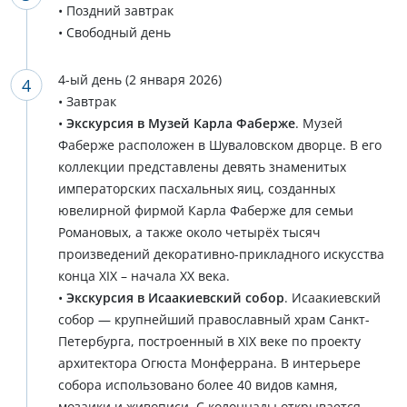
• Поздний завтрак
• Свободный день
4-ый день (2 января 2026)
• Завтрак
•
Экскурсия в Музей Карла Фаберже
. Музей
Фаберже расположен в Шуваловском дворце. В его
коллекции представлены девять знаменитых
императорских пасхальных яиц, созданных
ювелирной фирмой Карла Фаберже для семьи
Романовых, а также около четырёх тысяч
произведений декоративно-прикладного искусства
конца XIX – начала XX века.
•
Экскурсия в Исаакиевский собор
. Исаакиевский
собор — крупнейший православный храм Санкт-
Петербурга, построенный в XIX веке по проекту
архитектора Огюста Монферрана. В интерьере
собора использовано более 40 видов камня,
мозаики и живописи. С колоннады открывается