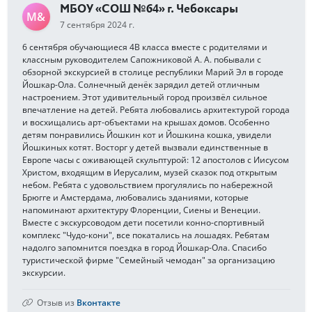
МБОУ «СОШ №64» г. Чебоксары
М&
7 сентября 2024 г.
6 сентября обучающиеся 4В класса вместе с родителями и
классным руководителем Сапожниковой А. А. побывали с
обзорной экскурсией в столице республики Марий Эл в городе
Йошкар-Ола. Солнечный денёк зарядил детей отличным
настроением. Этот удивительный город произвёл сильное
впечатление на детей. Ребята любовались архитектурой города
и восхищались арт-объектами на крышах домов. Особенно
детям понравились Йошкин кот и Йошкина кошка, увидели
Йошкиных котят. Восторг у детей вызвали единственные в
Европе часы с оживающей скульптурой: 12 апостолов с Иисусом
Христом, входящим в Иерусалим, музей сказок под открытым
небом. Ребята с удовольствием прогулялись по набережной
Брюгге и Амстердама, любовались зданиями, которые
напоминают архитектуру Флоренции, Сиены и Венеции.
Вместе с экскурсоводом дети посетили конно-спортивный
комплекс "Чудо-кони", все покатались на лошадях. Ребятам
надолго запомнится поездка в город Йошкар-Ола. Спасибо
туристической фирме "Семейный чемодан" за организацию
экскурсии.
Отзыв из
Вконтакте