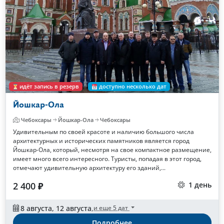
идёт запись в резерв
доступно несколько дат
Йошкар-Ола
Чебоксары
Йошкар-Ола
Чебоксары
Удивительным по своей красоте и наличию большого числа
архитектурных и исторических памятников является город
Йошкар-Ола, который, несмотря на свое компактное размещение,
имеет много всего интересного. Туристы, попадая в этот город,
отмечают удивительную архитектуру его зданий,...
2 400 ₽
1 день
8 августа, 12 августа
,
и еще 5 дат
Подробнее