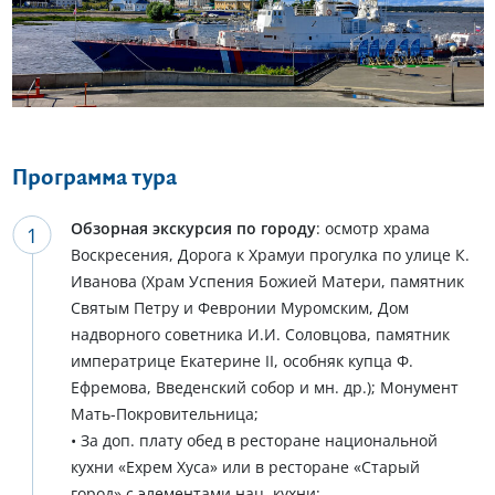
Еще 6 фото
Программа тура
Обзорная экскурсия по городу
: осмотр храма
Воскресения, Дорога к Храмуи прогулка по улице К.
Иванова (Храм Успения Божией Матери, памятник
Святым Петру и Февронии Муромским, Дом
надворного советника И.И. Соловцова, памятник
императрице Екатерине ІІ, особняк купца Ф.
Ефремова, Введенский собор и мн. др.); Монумент
Мать-Покровительница;
• За доп. плату обед в ресторане национальной
кухни «Ехрем Хуса» или в ресторане «Старый
город» с элементами нац. кухни;