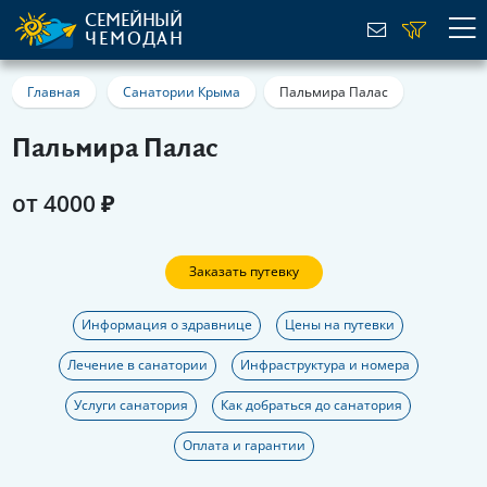
СЕМЕЙНЫЙ
ЧЕМОДАН
Главная
Санатории Крыма
Пальмира Палас
Пальмира Палас
от 4000 ₽
Заказать путевку
Информация о здравнице
Цены на путевки
Лечение в санатории
Инфраструктура и номера
Услуги санатория
Как добраться до санатория
Оплата и гарантии