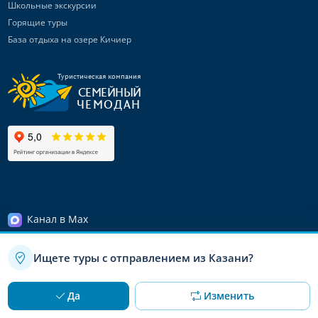
Школьные экскурсии
Горящие туры
База отдыха на озере Кичиер
Туристическая компания
СЕМЕЙНЫЙ
ЧЕМОДАН
Канал в Max
Telegram-канал
Ищете туры с отправлением из Казани?
Канал ВКонтакте
© 2008 – 2026 «Семейный чемодан»
Используя данный сайт, вы даете согласие на использование
OK
Да
Изменить
файлов cookie