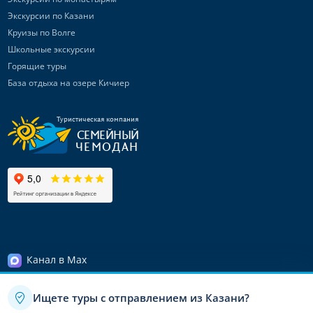
Экскурсии по Казани
Круизы по Волге
Школьные экскурсии
Горящие туры
База отдыха на озере Кичиер
Туристическая компания
СЕМЕЙНЫЙ
ЧЕМОДАН
Канал в Max
Telegram-канал
Ищете туры с отправлением из Казани?
Канал ВКонтакте