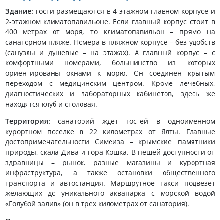
Здание:
гости размещаются в 4-этажном главном корпусе и
2-этажном климатопавильоне. Если главный корпус стоит в
400 метрах от моря, то климатопавильон – прямо на
санаторном пляже. Номера в пляжном корпусе – без удобств
(санузлы и душевые – на этажах). А главный корпус – с
комфортными номерами, большинство из которых
ориентированы окнами к морю. Он соединен крытым
переходом с медицинским центром. Кроме лечебных,
диагностических и лабораторных кабинетов, здесь же
находятся клуб и столовая.
Территория:
санаторий ждет гостей в одноименном
курортном поселке в 22 километрах от Ялты. Главные
достопримечательности Симеиза – крымские памятники
природы, скала Дива и гора Кошка. В пешей доступности от
здравницы – рынок, разные магазины и курортная
инфраструктура, а также остановки общественного
транспорта и автостанция. Маршрутное такси подвезет
желающих до уникального аквапарка с морской водой
«Голубой залив» (он в трех километрах от санатория).