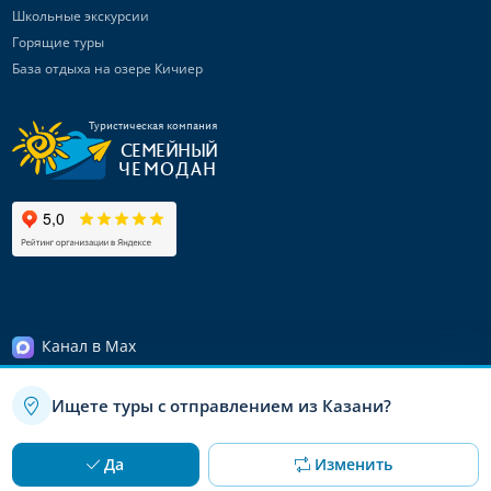
Школьные экскурсии
Горящие туры
База отдыха на озере Кичиер
Туристическая компания
СЕМЕЙНЫЙ
ЧЕМОДАН
Канал в Max
Telegram-канал
Ищете туры с отправлением из Казани?
Канал ВКонтакте
Связаться с
нами
© 2008 – 2026 «Семейный чемодан»
Используя данный сайт, вы даете согласие на использование
OK
Да
Изменить
файлов cookie