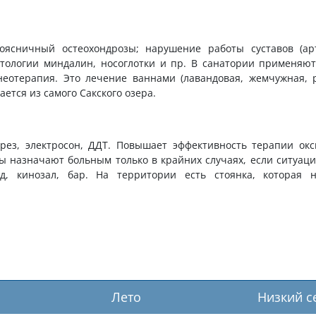
ясничный остеохондрозы; нарушение работы суставов (арт
атологии миндалин, носоглотки и пр. В санатории применяю
еотерапия. Это лечение ваннами (лавандовая, жемчужная, 
ется из самого Сакского озера.
ез, электросон, ДДТ. Повышает эффективность терапии окс
 назначают больным только в крайних случаях, если ситуаци
д, кинозал, бар. На территории есть стоянка, которая н
Лето
Низкий с