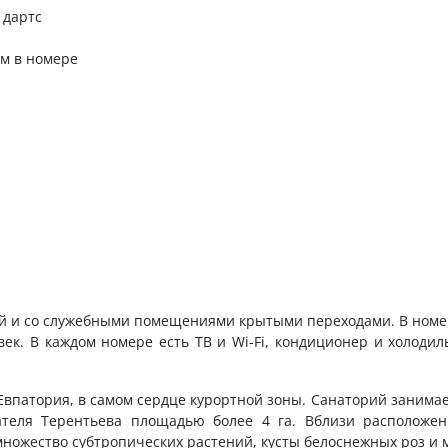
 дартс
м в номере
ой и со служебными помещениями крытыми переходами. В номе
ек. В каждом номере есть ТВ и Wi-Fi, кондиционер и холодил
 Евпатория, в самом сердце курортной зоны. Санаторий занима
теля Терентьева площадью более 4 га. Вблизи расположен
ножество субтропических растений, кусты белоснежных роз и м