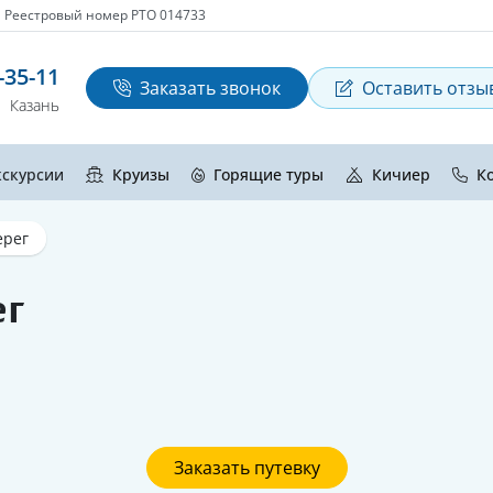
Реестровый номер РТО 014733
-35-11
Заказать звонок
Оставить отзы
Казань
кскурсии
Круизы
Горящие туры
Кичиер
К
ерег
ег
Заказать путевку