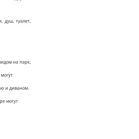
, душ, туалет,
видом на парк,
 могут
ью и диваном.
ре могут