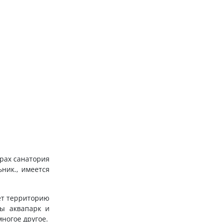
рах санатория
ьник., имеется
ет территорию
ы аквапарк и
ногое другое.