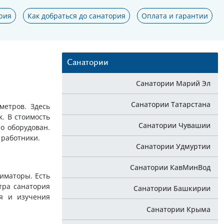
рия
Как добраться до санатория
Оплата и гарантии
Санатории
Санатории Марий Эл
Санатории Татарстана
метров. Здесь
к. В стоимость
Санатории Чувашии
о оборудован.
 работники.
Санатории Удмуртии
Санатории КавМинВод
ниматоры. Есть
тра санатория
Санатории Башкирии
ия и изучения
Санатории Крыма