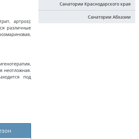
Санатории Краснодарского края
Санатории Абхазии
рит, артроз);
тся различные
розмариновая,
игенотерапия,
я неотложная.
аходится под
езон