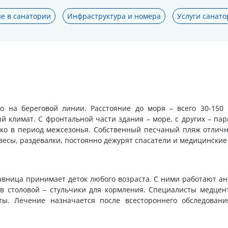
е в санатории
Инфраструктура и номера
Услуги санато
 на береговой линии. Расстояние до моря – всего 30-150 
 климат. С фронтальной части здания – море, с других – пар
ько в период межсезонья. Собственный песчаный пляж отличн
весы, раздевалки, постоянно дежурят спасатели и медицинские
равница принимает деток любого возраста. С ними работают а
, в столовой – стульчики для кормления. Специалисты медцен
ты. Лечение назначается после всестороннего обследован