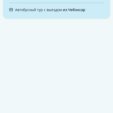
Автобусный тур с выездом
из Чебоксар