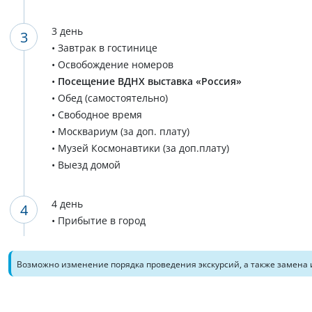
3 день
• Завтрак в гостинице
• Освобождение номеров
•
Посещение ВДНХ выставка «Россия»
• Обед (самостоятельно)
• Свободное время
• Москвариум (за доп. плату)
• Музей Космонавтики (за доп.плату)
• Выезд домой
4 день
• Прибытие в город
Возможно изменение порядка проведения экскурсий, а также замена 