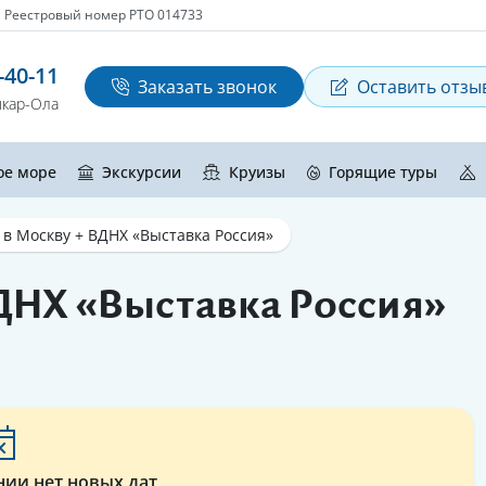
Реестровый номер РТО 014733
-40-11
Заказать звонок
Оставить отзы
кар-Ола
ое море
Экскурсии
Круизы
Горящие туры
 в Москву + ВДНХ «Выставка Россия»
ДНХ «Выставка Россия»
нии нет новых дат