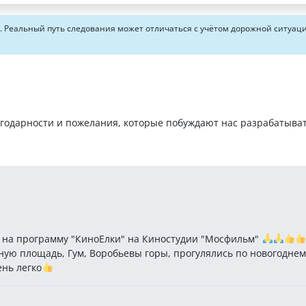
Реальный путь следования может отличаться с учётом дорожной ситуац
агодарности и пожелания, которые побуждают нас разрабатыва
ку на программу "КиноЕлки" на Киностудии "Мосфильм"
асную площадь, Гум, Воробьевы горы, прогулялись по новогодне
нь легко