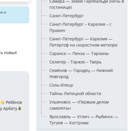
Самара — Замок Гарибальди (ночь в
гостинице)
ии и
Санкт-Петербург
Санкт-Петербург – Карелия – г.
Пушкин
Санкт-Петербург — Карелия —
Петергоф на скоростном метеоре
ть новые
Саранск — Пенза — Тарханы
Селигер – Торжок – Тверь
Семёнов — Городец — Нижний
Новгород
Соль-Илецк
Тайны Липецкой области
Ульяновск — «Первым делом
Ребёнок
самолеты»
му Арбату
Ярославль — Углич — Рыбинск —
Тутаев — Кострома