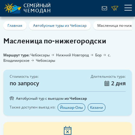
СЕМЕЙНЫЙ
ЧЕМОДАН
Главная
Автобусные туры из Чебоксар
Масленица по-ниже
Масленица по-нижегородски
Маршрут тура:
Чебоксары
Нижний Новгород
Бор
с.
Владимирское
Чебоксары
Стоимость тура:
Длительность тура:
по запросу
2 дня
Автобусный тур с выездом
из Чебоксар
Также доступен выезд из:
Йошкар-Олы
Казани