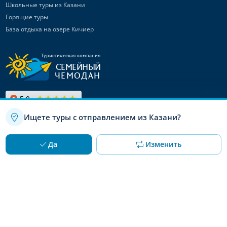
Школьные туры из Казани
Горящие туры
База отдыха на озере Кичиер
Туристическая компания
СЕМЕЙНЫЙ
ЧЕМОДАН
Ищете туры с отправлением из Казани?
Связаться с
нами
Используя данный сайт, вы даете согласие на использование
OK
Да
Изменить
файлов cookie
Канал в Max
Telegram-канал
Канал ВКонтакте
© 2008 – 2026 «Семейный чемодан»