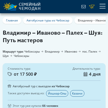
СЕМЕЙНЫЙ
ЧЕМОДАН
Главная
Автобусные туры из Чебоксар
Владимир – Иваново 
Владимир – Иваново – Палех – Шуя:
Путь мастеров
Маршрут тура:
Чебоксары
Владимир
Иваново
пос. Палех
Шуя
Чебоксары
Стоимость тура:
Длительность тура:
от 17 500 ₽
4 дня
Автобусный тур с выездом
из Чебоксар
Также доступен выезд из:
Йошкар-Олы
Казани
Этот тур уже купили
66 человек