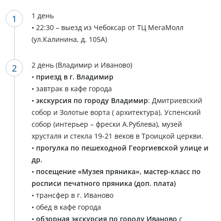
1 день
• 22:30 – выезд из Чебоксар от ТЦ МегаМолл
(ул.Калинина, д. 105А)
2 день (Владимир и Иваново)
•
приезд в г. Владимир
• завтрак в кафе города
•
экскурсия по городу Владимир
: Дмитриевский
собор и Золотые ворта ( архитектура), Успенский
собор (интерьер – фрески А.Рублева), музей
хрусталя и стекла 19-21 веков в Троицкой церкви.
•
прогулка по пешеходной Георгиевской улице и
др.
•
посещение «Музея пряника», мастер-класс по
росписи печатного пряника (доп. плата)
• трансфер в г. Иваново
• обед в кафе города
•
обзорная экскурсия по городу Иваново
с