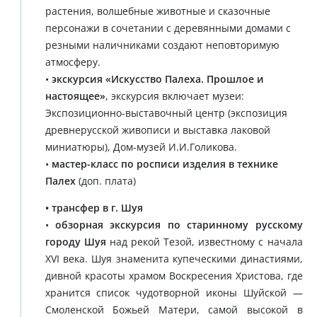
растения, волшебные животные и сказочные
персонажи в сочетании с деревянными домами с
резными наличниками создают неповторимую
атмосферу.
•
экскурсия «Искусство Палеха. Прошлое и
настоящее»
, экскурсия включает музеи:
Экспозиционно-выставочный центр (экспозиция
древнерусской живописи и выставка лаковой
миниатюры), Дом-музей И.И.Голикова.
•
мастер-класс по росписи изделия в технике
Палех
(доп. плата)
• трансфер в г. Шуя
•
обзорная экскурсия по старинному русскому
городу Шуя
над рекой Тезой, известному с начала
XVI века. Шуя знаменита купеческими династиями,
дивной красоты храмом Воскресения Христова, где
хранится список чудотворной иконы Шуйской —
Смоленской Божьей Матери, самой высокой в