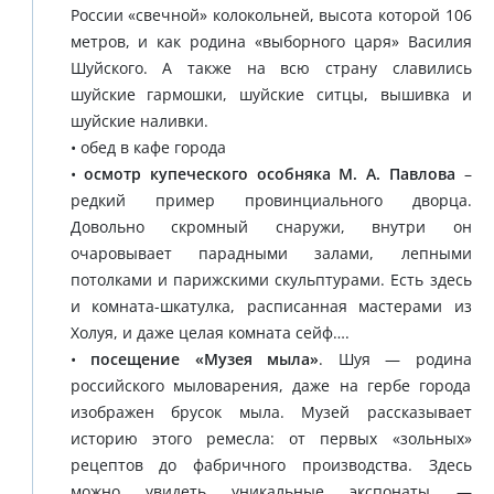
России «свечной» колокольней, высота которой 106
метров, и как родина «выборного царя» Василия
Шуйского. А также на всю страну славились
шуйские гармошки, шуйские ситцы, вышивка и
шуйские наливки.
• обед в кафе города
•
осмотр купеческого особняка М. А. Павлова
–
редкий пример провинциального дворца.
Довольно скромный снаружи, внутри он
очаровывает парадными залами, лепными
потолками и парижскими скульптурами. Есть здесь
и комната-шкатулка, расписанная мастерами из
Холуя, и даже целая комната сейф….
•
посещение «Музея мыла»
. Шуя — родина
российского мыловарения, даже на гербе города
изображен брусок мыла. Музей рассказывает
историю этого ремесла: от первых «зольных»
рецептов до фабричного производства. Здесь
можно увидеть уникальные экспонаты —