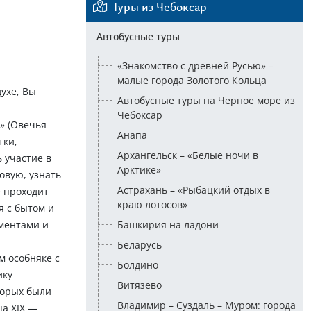
Туры из Чебоксар
Автобусные туры
«Знакомство с древней Русью» –
малые города Золотого Кольца
ухе, Вы
Автобусные туры на Черное море из
Чебоксар
» (Овечья
Анапа
тки,
Архангельск – «Белые ночи в
 участие в
Арктике»
овую, узнать
Астрахань – «Рыбацкий отдых в
е проходит
краю лотосов»
я с бытом и
ментами и
Башкирия на ладони
Беларусь
м особняке с
Болдино
ику
Витязево
торых были
Владимир – Суздаль – Муром: города
а XIX —