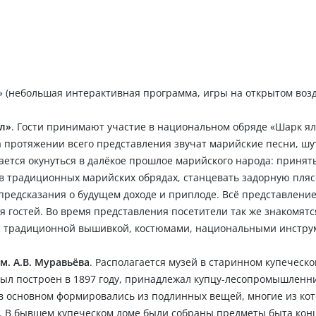
» (небольшая интерактивная программа, игры на открытом возд
л»
. Гости принимают участие в национальном обряде «Шарк ял
а протяжении всего представления звучат марийские песни, шу
ается окунуться в далёкое прошлое марийского народа: принять
 в традиционных марийских обрядах, станцевать задорную пляс
предсказания о будущем доходе и приплоде. Всё представлени
я гостей. Во время представления посетители так же знакомятс
, с традиционной вышивкой, костюмами, национальными инстру
м. А.В. Муравьёва
. Располагается музей в старинном купеческо
ыл построен в 1897 году, принадлежал купцу-лесопромышленн
в основном формировались из подлинных вещей, многие из ко
. В бывшем купеческом доме были собраны предметы быта конц