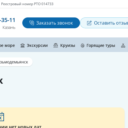
Реестровый номер РТО 014733
-35-11
Заказать звонок
Оставить отзы
Казань
ое море
Экскурсии
Круизы
Горящие туры
зьмодемьянск
к
нии нет новых дат