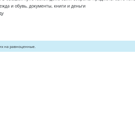
дежда и обувь, документы, книги и деньги
ду
их на равноценные.