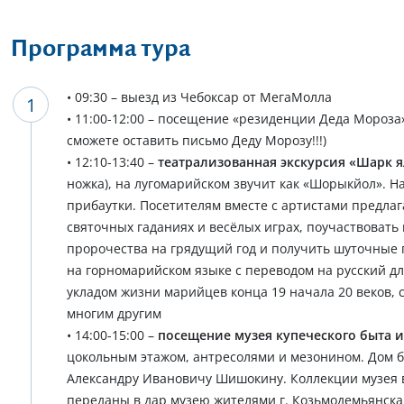
Программа тура
• 09:30 – выезд из Чебоксар от МегаМолла
• 11:00-12:00 – посещение «резиденции Деда Мороза
сможете оставить письмо Деду Морозу!!!)
• 12:10-13:40 –
театрализованная экскурсия «Шарк я
ножка), на лугомарийском звучит как «Шорыкйол». Н
прибаутки. Посетителям вместе с артистами предлаг
святочных гаданиях и весёлых играх, поучаствовать
пророчества на грядущий год и получить шуточные 
на горномарийском языке с переводом на русский дл
укладом жизни марийцев конца 19 начала 20 веков
многим другим
• 14:00-15:00 –
посещение музея купеческого быта и
цокольным этажом, антресолями и мезонином. Дом б
Александру Ивановичу Шишокину. Коллекции музея 
переданы в дар музею жителями г. Козьмодемьянска