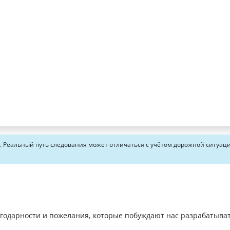
Реальный путь следования может отличаться с учётом дорожной ситуац
агодарности и пожелания, которые побуждают нас разрабатыва