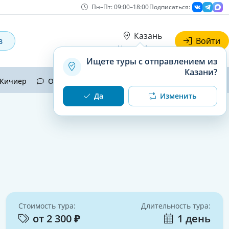
Пн–Пт: 09:00–18:00
Подписаться:
Казань
в
Войти
Наши офисы
Ищете туры с отправлением из
Казани?
Кичиер
Отзывы
Контакты
Да
Изменить
Стоимость тура:
Длительность тура:
от 2 300 ₽
1 день