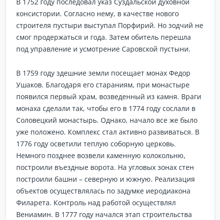
В 1752 году последовал указ Суздальской духовной
консистории. Согласно нему, в качестве нового
строителя пустыри выступал Порфирий. Но зодчий не
смог продержаться и года. Затем обитель перешла
под управление и усмотрение Саровской пустыни.
В 1759 году здешние земли посещает монах Федор
Ушаков. Благодаря его стараниям, при монастыре
появился первый храм, возведенный из камня. Враги
монаха сделали так, чтобы его в 1774 году сослали в
Соловецкий монастырь. Однако, начало все же было
уже положено. Комплекс стал активно развиваться. В
1776 году осветили теплую соборную церковь.
Немного позднее возвели каменную колокольню,
построили въездные ворота. На угловых зонах стен
построили башни – северную и южную. Реализация
объектов осуществлялась по задумке иеродиакона
Филарета. Контроль над работой осуществлял
Вениамин. В 1777 году начался этап строительства