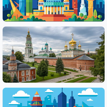
духовного лидера...
Читать далее
ХРАМЫ И МЕЧЕТИ
Троице-Сергиева Лавра — центр русского
Православия
Троице-Сергиева Лавра – это мужской монастырь, возникший
на холме под названием Маковиц в 14 веке. Его основал
русский...
Читать далее
ХРАМЫ И МЕЧЕТИ
Макарьевский монастырь