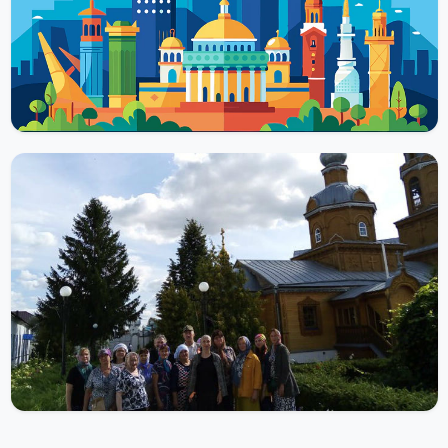
Макарьевский монастырь в Нижегородской области — это
духовная святыня, которая была возведена благодаря
удивительной легенде о волшебном граде....
Читать далее
ХРАМЫ И МЕЧЕТИ
Цивильский монастырь в Чувашии –
загадочная история появления, святыни,
интересные факты
Цивильский монастырь в Чувашии — это уединенное местечко,
расположившееся в небольшом, провинциальном городке. Сам
город стоит на слиянии...
Читать далее