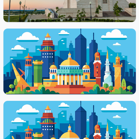
Читать далее
ХРАМЫ И МЕЧЕТИ
Мечеть Нурулла
Мечеть Нурулла или Седьмая Соборная представляет собой
культовое сооружение, возведенное на месте древнего
Сенного базара. Объект Старо-Татарской слободы...
Читать далее
ХРАМЫ И МЕЧЕТИ
Мечеть Кул Шариф в Казани
Мечеть Кул Шариф в Казани является главной для мусульман
Татарстана. Такое необычное название появилось в честь