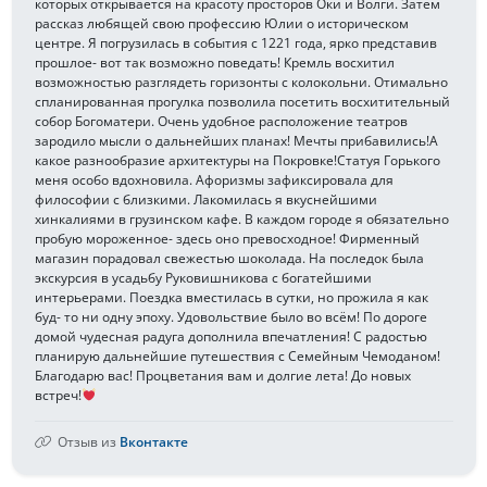
которых открывается на красоту просторов Оки и Волги. Затем
рассказ любящей свою профессию Юлии о историческом
центре. Я погрузилась в события с 1221 года, ярко представив
прошлое- вот так возможно поведать! Кремль восхитил
возможностью разглядеть горизонты с колокольни. Отимально
спланированная прогулка позволила посетить восхитительный
собор Богоматери. Очень удобное расположение театров
зародило мысли о дальнейших планах! Мечты прибавились!А
какое разнообразие архитектуры на Покровке!Статуя Горького
меня особо вдохновила. Афоризмы зафиксировала для
философии с близкими. Лакомилась я вкуснейшими
хинкалиями в грузинском кафе. В каждом городе я обязательно
пробую мороженное- здесь оно превосходное! Фирменный
магазин порадовал свежестью шоколада. На последок была
экскурсия в усадьбу Руковишникова с богатейшими
интерьерами. Поездка вместилась в сутки, но прожила я как
буд- то ни одну эпоху. Удовольствие было во всём! По дороге
домой чудесная радуга дополнила впечатления! С радостью
планирую дальнейшие путешествия с Семейным Чемоданом!
Благодарю вас! Процветания вам и долгие лета! До новых
встреч!
Отзыв из
Вконтакте