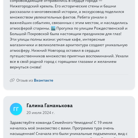
сопровождающие отправились в сердце города —
Нижегородский кремль. Его исторические стены и башни
рассказали о многовековой истории, а экскурсовод поделился
множеством увлекательных фактов. Ребята узнали о
важнейших событиях, связанных с этим местом, и насладились
атмосферой старины. 🏙 Прогулка по улицам Рождественской и
Большой Покровской была настоящим праздником для глаз!
Эти улицы полны жизни: уютные кафе, интересные
магазинчики и великолепная архитектура создают уникальную
атмосферу. Нижний Новгород оставил в сердцах
путешественников множество приятных воспоминаний. Уехали
все в свой родной город с горящими глазами и желанием
вернуться снова!
Отзыв из
Вконтакте
Галина Гаманькова
ГГ
20 июля 2024 г.
Здравствуйте команда Семейного Чемодана! С 19 июля
началось моё знакомство с вами. Программа тура очень
насыщенная! Сначала это были уникальные подъемники, вид с