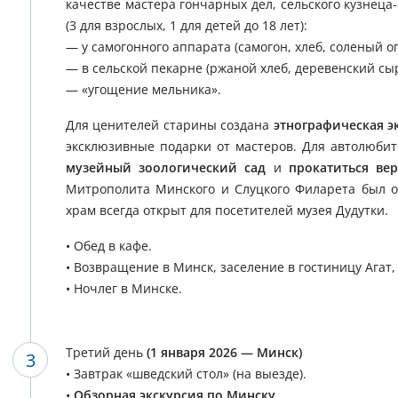
качестве мастера гончарных дел, сельского кузнеца
(3 для взрослых, 1 для детей до 18 лет):
— у самогонного аппарата (самогон, хлеб, соленый ог
— в сельской пекарне (ржаной хлеб, деревенский сыр
— «угощение мельника».
Для ценителей старины создана
этнографическая эк
эксклюзивные подарки от мастеров. Для автолюби
музейный зоологический сад
и
прокатиться ве
Митрополита Минского и Слуцкого Филарета был о
храм всегда открыт для посетителей музея Дудутки.
• Обед в кафе.
• Возвращение в Минск, заселение в гостиницу Агат,
• Ночлег в Минске.
Третий день
(1 января 2026 — Минск)
• Завтрак «шведский стол» (на выезде).
•
Обзорная экскурсия по Минску