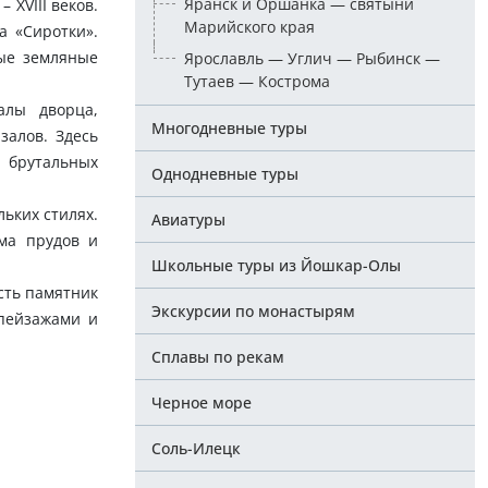
Яранск и Оршанка — святыни
XVIII веков.
Марийского края
а «Сиротки».
ные земляные
Ярославль — Углич — Рыбинск —
Тутаев — Кострома
алы дворца,
Многодневные туры
залов. Здесь
 брутальных
Однодневные туры
ьких стилях.
Авиатуры
ма прудов и
Школьные туры из Йошкар-Олы
сть памятник
Экскурсии по монастырям
пейзажами и
Сплавы по рекам
Черное море
Соль-Илецк