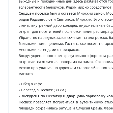
выходные и праздничные дни здесь разбиваются тор
толерантности белорусов. Рядом мирно соседствуют 
Сердцем поселка был и остается Мирский замок. Мощн
родов Радзивиллов и Святополк-Мирских. Это класси
стены, внутренний двор-колодец, внушительные ба
открыт для посетителей после окончания реставраци
Убранство парадных залов сочетает стили рококо, ба
бальными помещениями. Гости также посетят старые
местными легендами о призраках.
Вокруг укрепленного четырехугольного форпоста разб
открывается отличная панорама на замок. Сохранила
можно прогуляться по дорожкам старого яблочного с
магната.
• Обед в кафе.
• Переезд в Несвиж (30 км.).
•
Экскурсия по Несвижу и дворцово-парковому ко
Несвиж позволяет погрузиться в аутентичную атмо
площади сохранилась ратуша и Слуцкая брама, Фарны