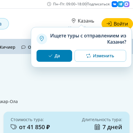
Пн–Пт: 09:00–18:00
Подписаться:
Казань
в
Войти
Наши офисы
Ищете туры с отправлением из
Казани?
Кичиер
Отзывы
Контакты
Да
Изменить
кар-Ола
Стоимость тура:
Длительность тура:
от 41 850 ₽
7 дней