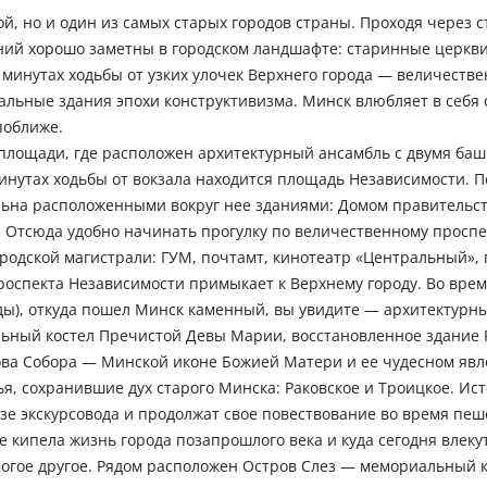
, но и один из самых старых городов страны. Проходя через с
ений хорошо заметны в городском ландшафте: старинные церкви
 минутах ходьбы от узких улочек Верхнего города — величеств
льные здания эпохи конструктивизма. Минск влюбляет в себя 
поближе.
площади, где расположен архитектурный ансамбль с двумя ба
минутах ходьбы от вокзала находится площадь Независимости. 
льна расположенными вокруг нее зданиями: Домом правительст
. Отсюда удобно начинать прогулку по величественному проспе
родской магистрали: ГУМ, почтамт, кинотеатр «Центральный», 
роспекта Независимости примыкает к Верхнему городу. Во вре
оды), откуда пошел Минск каменный, вы увидите — архитектурн
ральный костел Пречистой Девы Марии, восстановленное здание 
ова Собора — Минской иконе Божией Матери и ее чудесном яв
я, сохранившие дух старого Минска: Раковское и Троицкое. Ист
зе экскурсовода и продолжат свое повествование во время пе
 кипела жизнь города позапрошлого века и куда сегодня влекут
ногое другое. Рядом расположен Остров Слез — мемориальный 