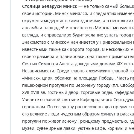
Столица Беларуси Минск
— не только самый большой
своей истории, Минск менялся, и следы этих измен
окружены модернистскими зданиями, а в нескольких
ансамбли площадей и проспектов Минска, монумента
взгляда, и справедливо будит желание узнать город 
Знакомство с Минском начинается у Привокзальной 
известными также как Ворота города. В нескольких 
своего размера и планировки, она также примечате
Святых Симона и Алены, доходными домами XIX века
Независимости. Среди главных жемчужин главной го
«Минск», цирк, обелиск на площади Победы. Часть п
пешеходной прогулки по Верхнему городу (пл. Своб
XVII-XVIII вв, гостиный двор, торговые ряды, кафед
Узнаете о главной святыне Кафедрального Святодух
горожанам. По соседству расположены два предместь
его великие люди чудесным образом оживут в расска
прогулки по живописному Троицкому предместью, где
музеи, сувенирные лавки, уютные кафе, корчмы и м