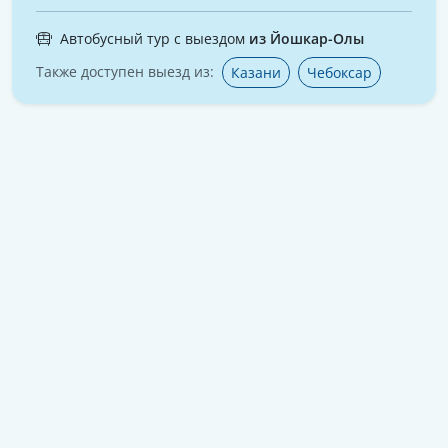
Автобусный тур с выездом
из Йошкар-Олы
Также доступен выезд из:
Казани
Чебоксар