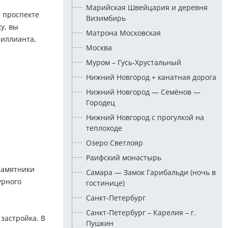
Марийская Швейцария и деревня
 проспекте
Визимбирь
у, вы
Матрона Московская
риллианта,
Москва
Муром – Гусь-Хрустальный
Нижний Новгород + канатная дорога
Нижний Новгород — Семёнов —
Городец
Нижний Новгород с прогулкой на
теплоходе
Озеро Светлояр
Раифский монастырь
памятники
Самара — Замок Гарибальди (ночь в
урного
гостинице)
Санкт-Петербург
Санкт-Петербург – Карелия – г.
застройка. В
Пушкин