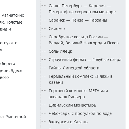
Санкт-Петербург — Карелия —
Петергоф на скоростном метеоре
а магнатских
Саранск — Пенза — Тарханы
ях. Толстые
Свияжск
вид и
Серебряное кольцо России —
ствуют с
Валдай, Великий Новгород и Псков
я с
Соль-Илецк
Страусиная ферма — Голубые озёра
о берега
Тайны Липецкой области
дерн. Здесь
Термальный комплекс «Пляж» в
вого
Казани
Торговый комплекс МЕГА или
аквапарк Ривьера
Цивильский монастырь
Чебоксары с прогулкой по воде
 на Рыночной
Экскурсия в Казань