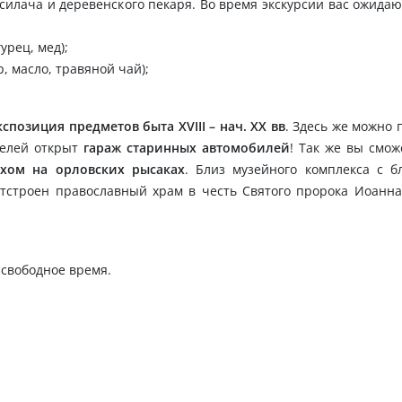
-силача и деревенского пекаря. Во время экскурсии вас ожидаю
урец, мед);
, масло, травяной чай);
спозиция предметов быта XVIII – нач. XX вв
. Здесь же можно 
телей открыт
гараж старинных автомобилей
! Так же вы смож
рхом на орловских рысаках
. Близ музейного комплекса с б
тстроен православный храм в честь Святого пророка Иоанна
 свободное время.