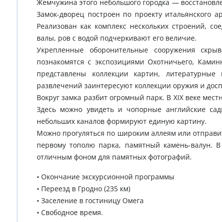
Жемчужина этого небольшого городка — восстановлен
Замок-дворец построен по проекту итальянского а
Реализован как комплекс нескольких строений, с
валы, ров с водой подчеркивают его величие.
Укрепленные оборонительные сооружения скры
познакомятся с экспозициями Охотничьего, Каминно
представлены коллекции картин, литературные 
развлечений заинтересуют коллекции оружия и досп
Вокруг замка разбит огромный парк. В XIX веке мес
Здесь можно увидеть и чопорные английские сад
небольших каналов формируют единую картину.
Можно прогуляться по широким аллеям или отправит
первому тополю парка, памятный камень-валун. 
отличным фоном для памятных фотографий.
• Окончание экскурсионной программы
• Переезд в Гродно (235 км)
• Заселение в гостиницу Омега
• Свободное время.