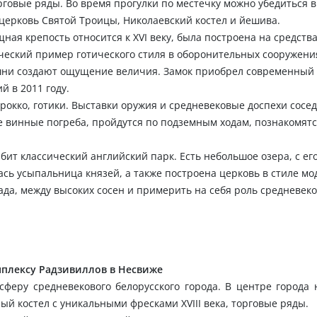
говые ряды. Во время прогулки по местечку можно убедиться в
церковь Святой Троицы, Николаевский костел и йешива.
ая крепость относится к XVI веку, была построена на средств
ческий пример готического стиля в оборонительных сооружени
шни создают ощущение величия. Замок приобрел современный 
й в 2011 году.
рокко, готики. Выставки оружия и средневековые доспехи сосед
 винные погреба, пройдутся по подземным ходам, познакомятс
ит классический английский парк. Есть небольшое озера, с ег
сь усыпальница князей, а также построена церковь в стиле мо
ада, между высоких сосен и примерить на себя роль средневеко
мплексу Радзивиллов в Несвиже
сферу средневекового белорусского города. В центре города
й костел с уникальными фресками XVIII века, торговые ряды.