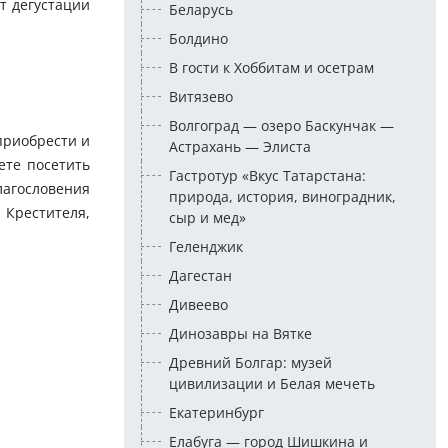
т дегустации
Беларусь
Болдино
В гости к Хоббитам и осетрам
Витязево
Волгоград — озеро Баскунчак —
приобрести и
Астрахань — Элиста
ете посетить
Гастротур «Вкус Татарстана:
лагословения
природа, история, виноградник,
 Крестителя,
сыр и мед»
Геленджик
Дагестан
Дивеево
Динозавры на Вятке
Древний Болгар: музей
цивилизации и Белая мечеть
Екатеринбург
Елабуга — город Шишкина и