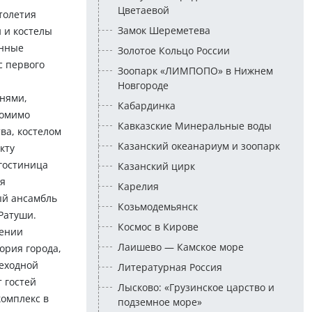
Цветаевой
толетия
Замок Шереметева
 и костелы
енные
Золотое Кольцо России
с первого
Зоопарк «ЛИМПОПО» в Нижнем
Новгороде
шнями,
Кабардинка
Помимо
Кавказские Минеральные воды
ва, костелом
Казанский океанариум и зоопарк
кту
гостиница
Казанский цирк
мя
Карелия
ый ансамбль
Козьмодемьянск
Ратуши.
Космос в Кирове
лении
Лаишево — Камское море
ория города,
шеходной
Литературная Россия
 гостей
Лысково: «Грузинское царство и
комплекс в
подземное море»