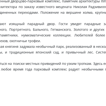
ный дворцово-парковый комплекс, памятник архитектуры XVI – 
рхитектора по заказу известного мецената Николая Радзивилл
оединенных переходами. Положение на вершине холма, круп
вают изящный парадный двор. Гости увидят парадные з
го, Портретного, Бального, Гетманского, Золотого и других 
памятники, нумизматические коллекции. Любителей более
ехов, охотничьи трофеи.
тная княгиня задумала необычный парк, реализованный в нескол
ы, и традиционные японский сад, и привычный лес. Систе
ься на поиски местных привидений по узким тропкам. Здесь е
В любое время года парковый комплекс радует необычными 