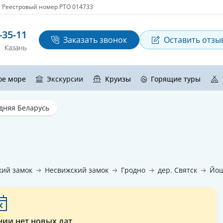
Реестровый номер РТО 014733
-35-11
Заказать звонок
Оставить отзы
Казань
ое море
Экскурсии
Круизы
Горящие туры
дняя Беларусь
ий замок
Несвижский замок
Гродно
дер. Святск
Йош
нии нет новых дат