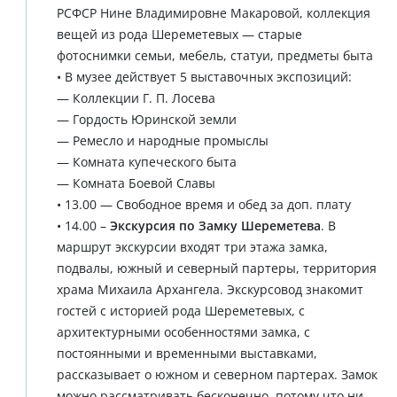
РСФСР Нине Владимировне Макаровой, коллекция
вещей из рода Шереметевых — старые
фотоснимки семьи, мебель, статуи, предметы быта
• В музее действует 5 выставочных экспозиций:
— Коллекции Г. П. Лосева
— Гордость Юринской земли
— Ремесло и народные промыслы
— Комната купеческого быта
— Комната Боевой Славы
• 13.00 — Свободное время и обед за доп. плату
• 14.00 –
Экскурсия по Замку Шереметева
. В
маршрут экскурсии входят три этажа замка,
подвалы, южный и северный партеры, территория
храма Михаила Архангела. Экскурсовод знакомит
гостей с историей рода Шереметевых, с
архитектурными особенностями замка, с
постоянными и временными выставками,
рассказывает о южном и северном партерах. Замок
можно рассматривать бесконечно, потому что ни