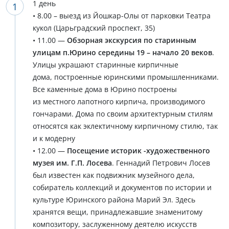
1 день
• 8.00 – выезд из Йошкар-Олы от парковки Театра
кукол (Царьградский проспект, 35)
• 11.00 —
Обзорная экскурсия по старинным
улицам п.Юрино середины 19 – начало 20 веков
.
Улицы украшают старинные кирпичные
дома, построенные юринскими промышленниками.
Все каменные дома в Юрино построены
из местного лапотного кирпича, производимого
гончарами. Дома по своим архитектурным стилям
относятся как эклектичному кирпичному стилю, так
и к модерну
• 12.00 —
Посещение историк -художественного
музея им. Г.П. Лосева
. Геннадий Петрович Лосев
был известен как подвижник музейного дела,
собиратель коллекций и документов по истории и
культуре Юринского района Марий Эл. Здесь
хранятся вещи, принадлежавшие знаменитому
композитору, заслуженному деятелю искусств