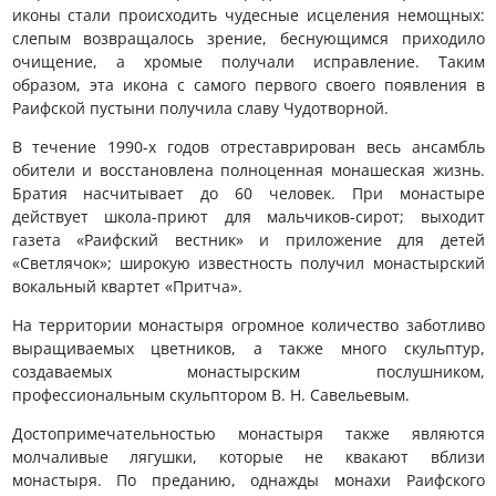
иконы стали происходить чудесные исцеления немощных:
слепым возвращалось зрение, беснующимся приходило
очищение, а хромые получали исправление. Таким
образом, эта икона с самого первого своего появления в
Раифской пустыни получила славу Чудотворной.
В течение 1990-х годов отреставрирован весь ансамбль
обители и восстановлена полноценная монашеская жизнь.
Братия насчитывает до 60 человек. При монастыре
действует школа-приют для мальчиков-сирот; выходит
газета «Раифский вестник» и приложение для детей
«Светлячок»; широкую известность получил монастырский
вокальный квартет «Притча».
На территории монастыря огромное количество заботливо
выращиваемых цветников, а также много скульптур,
создаваемых монастырским послушником,
профессиональным скульптором В. Н. Савельевым.
Достопримечательностью монастыря также являются
молчаливые лягушки, которые не квакают вблизи
монастыря. По преданию, однажды монахи Раифского