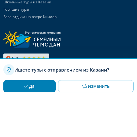
Школьные туры из Казани
Горящие туры
База отдыха на озере Кичиер
Туристическая компания
СЕМЕЙНЫЙ
ЧЕМОДАН
Ищете туры с отправлением из Казани?
Связаться с
нами
Используя данный сайт, вы даете согласие на использование
OK
Да
Изменить
файлов cookie
Канал в Max
Telegram-канал
Канал ВКонтакте
© 2008 – 2026 «Семейный чемодан»