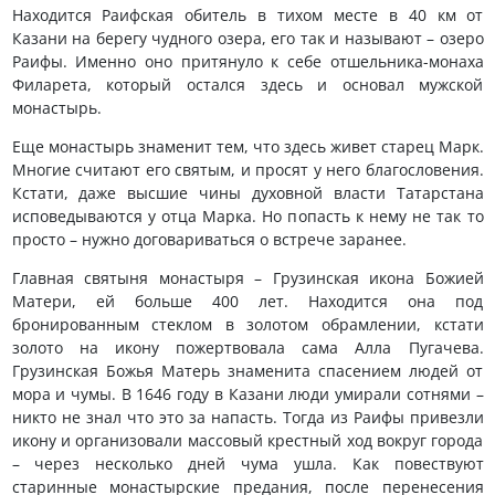
Находится Раифская обитель в тихом месте в 40 км от
Казани на берегу чудного озера, его так и называют – озеро
Раифы. Именно оно притянуло к себе отшельника-монаха
Филарета, который остался здесь и основал мужской
монастырь.
Еще монастырь знаменит тем, что здесь живет старец Марк.
Многие считают его святым, и просят у него благословения.
Кстати, даже высшие чины духовной власти Татарстана
исповедываются у отца Марка. Но попасть к нему не так то
просто – нужно договариваться о встрече заранее.
Главная святыня монастыря – Грузинская икона Божией
Матери, ей больше 400 лет. Находится она под
бронированным стеклом в золотом обрамлении, кстати
золото на икону пожертвовала сама Алла Пугачева.
Грузинская Божья Матерь знаменита спасением людей от
мора и чумы. В 1646 году в Казани люди умирали сотнями –
никто не знал что это за напасть. Тогда из Раифы привезли
икону и организовали массовый крестный ход вокруг города
– через несколько дней чума ушла. Как повествуют
старинные монастырские предания, после перенесения