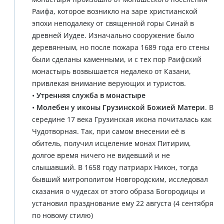
Раифа, которое возникло на заре христианской
эпохи неподалеку от священной горы Синай в
древней Иудее. Изначально сооружение было
деревянным, но после пожара 1689 года его стены
были сделаны каменными, и с тех пор Раифский
монастырь возвышается недалеко от Казани,
привлекая внимание верующих и туристов.
•
Утренняя служба в монастыре
•
Молебен у иконы Грузинской Божией Матери
. В
середине 17 века Грузинская икона почиталась как
Чудотворная. Так, при самом внесении её в
обитель, получил исцеление монах Питирим,
долгое время ничего не видевший и не
слышавший. В 1658 году патриарх Никон, тогда
бывший митрополитом Новгородским, исследовал
сказания о чудесах от этого образа Богородицы и
установил празднование ему 22 августа (4 сентября
по новому стилю)