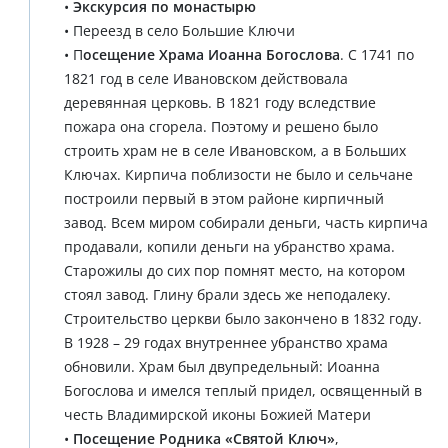
•
Экскурсия по монастырю
• Переезд в село Большие Ключи
• П
осещение Храма Иоанна Богослова
. С 1741 по
1821 год в селе Ивановском действовала
деревянная церковь. В 1821 году вследствие
пожара она сгорела. Поэтому и решено было
строить храм не в селе Ивановском, а в Больших
Ключах. Кирпича поблизости не было и сельчане
построили первый в этом районе кирпичный
завод. Всем миром собирали деньги, часть кирпича
продавали, копили деньги на убранство храма.
Старожилы до сих пор помнят место, на котором
стоял завод. Глину брали здесь же неподалеку.
Строительство церкви было закончено в 1832 году.
В 1928 – 29 годах внутреннее убранство храма
обновили. Храм был двупредельный: Иоанна
Богослова и имелся теплый придел, освященный в
честь Владимирской иконы Божией Матери
•
Посещение Родника «Святой Ключ»
,