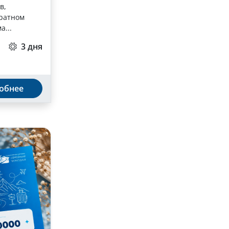
в,
братном
а...
3 дня
обнее