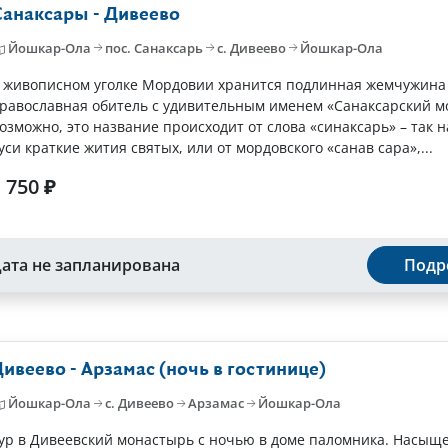
анаксары - Дивеево
Йошкар-Ола
пос. Санаксарь
с. Дивеево
Йошкар-Ола
 живописном уголке Мордовии хранится подлинная жемчужина
равославная обитель с удивительным именем «Санаксарский м
озможно, это название происходит от слова «синаксарь» – так 
уси краткие жития святых, или от мордовского «санав сара»,...
 750 ₽
ата не запланирована
Подр
ивеево - Арзамас (ночь в гостинице)
Йошкар-Ола
с. Дивеево
Арзамас
Йошкар-Ола
ур в Дивеевский монастырь с ночью в доме паломника. Насыщ