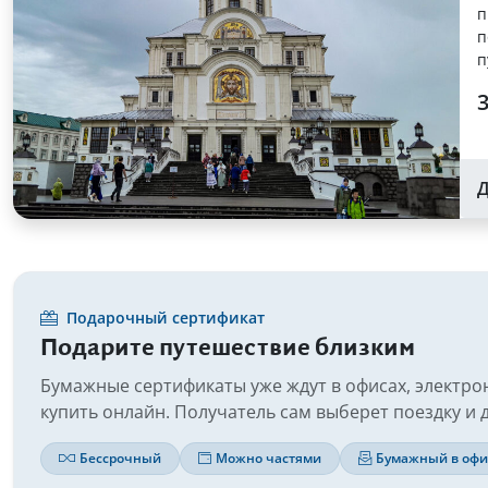
п
п
п
3
Д
Подарочный сертификат
Подарите путешествие близким
Бумажные сертификаты уже ждут в офисах, электр
купить онлайн. Получатель сам выберет поездку и д
Бессрочный
Можно частями
Бумажный в офи