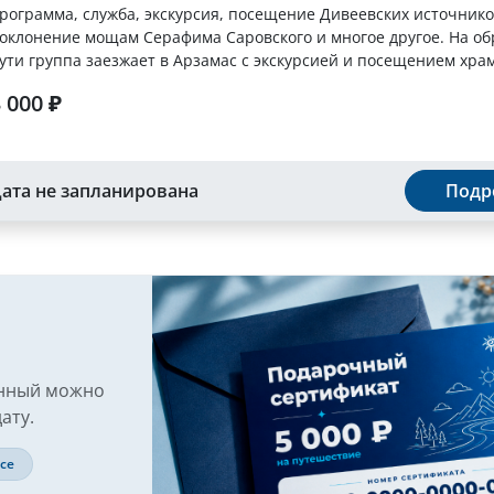
рограмма, служба, экскурсия, посещение Дивеевских источнико
оклонение мощам Серафима Саровского и многое другое. На о
ути группа заезжает в Арзамас с экскурсией и посещением храм
 000 ₽
ата не запланирована
Подр
онный можно
ату.
се