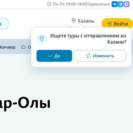
Пн–Пт: 09:00–18:00
Подписаться:
Казань
в
Войти
Наши офисы
Ищете туры с отправлением из
Казани?
Кичиер
Отзывы
Контакты
Да
Изменить
кар-Олы