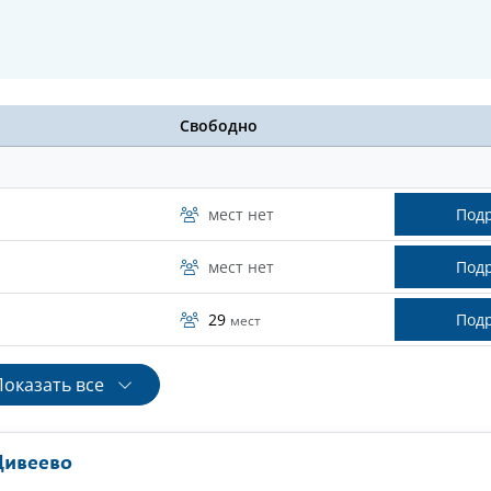
Свободно
мест нет
Под
мест нет
Под
29
Под
мест
Показать все
Дивеево