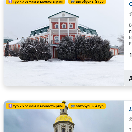
тур к храмам и монастырям
автобусный тур
С
В
п
В
Р
1
Д
тур к храмам и монастырям
автобусный тур
Д
Т