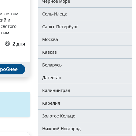
Черное море
и святом
Соль-Илецк
кий и
 святого
Санкт-Петербург
тым...
Москва
2 дня
Кавказ
Беларусь
робнее
Дагестан
Калининград
Карелия
Золотое Кольцо
Нижний Новгород