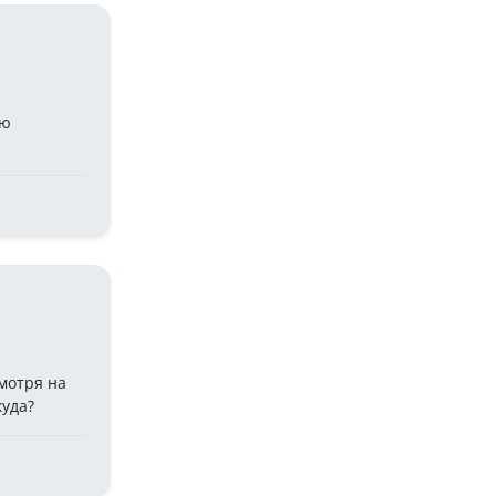
лю
мотря на
куда?