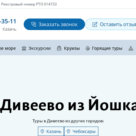
Реестровый номер РТО 014733
-35-11
Заказать звонок
Оставить отзы
Казань
ое море
Экскурсии
Круизы
Горящие туры
 Дивеево из Йош
Туры в Дивеево из других городов:
Казань
Чебоксары