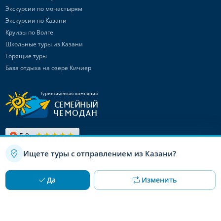
Экскурсии по монастырям
Экскурсии по Казани
Круизы по Волге
Школьные туры из Казани
Горящие туры
База отдыха на озере Кичиер
Туристическая компания
СЕМЕЙНЫЙ
ЧЕМОДАН
Ищете туры с отправлением из Казани?
Связаться с нами
Используя данный сайт, вы даете согласие на использование
OK
Да
Изменить
файлов cookie
Канал в Max
Telegram-канал