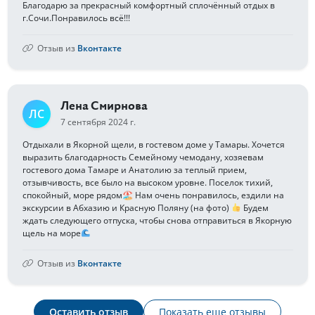
Благодарю за прекрасный комфортный сплочённый отдых в
г.Сочи.Понравилось всё!!!
Отзыв из
Вконтакте
Лена Смирнова
ЛС
7 сентября 2024 г.
Отдыхали в Якорной щели, в гостевом доме у Тамары. Хочется
выразить благодарность Семейному чемодану, хозяевам
гостевого дома Тамаре и Анатолию за теплый прием,
отзывчивость, все было на высоком уровне. Поселок тихий,
спокойный, море рядом🏖 Нам очень понравилось, ездили на
экскурсии в Абхазию и Красную Поляну (на фото)
Будем
ждать следующего отпуска, чтобы снова отправиться в Якорную
щель на море
Отзыв из
Вконтакте
Оставить отзыв
Показать еще отзывы