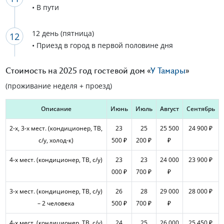
• В пути
12 день (пятница)
• Приезд в город в первой половине дня
Стоимость на 2025 год гостевой дом «
У Тамары
»
(проживание неделя + проезд)
Описание
Июнь
Июль
Август
Сентябрь
2-х, 3-х мест. (кондиционер, ТВ,
23
25
25 500
24 900 ₽
с/у, холод-к)
500 ₽
200 ₽
₽
4-х мест. (кондиционер, ТВ, с/у)
23
23
24 000
23 900 ₽
000 ₽
700 ₽
₽
3-х мест. (кондиционер, ТВ, с/у)
26
28
29 000
28 000 ₽
– 2 человека
500 ₽
700 ₽
₽
4-х мест. (кондиционер, ТВ, с/у)
24
25
26 000
25 450 ₽