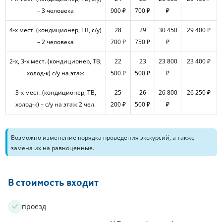
– 3 человека
900 ₽
700 ₽
₽
4-х мест. (кондиционер, ТВ, с/у)
28
29
30 450
29 400 ₽
– 2 человека
700 ₽
750 ₽
₽
2-х, 3-х мест. (кондиционер, ТВ,
22
23
23 800
23 400 ₽
холод-к) с/у на этаж
500 ₽
500 ₽
₽
3-х мест. (кондиционер, ТВ,
25
26
26 800
26 250 ₽
холод-к) – с/у на этаж 2 чел.
200 ₽
500 ₽
₽
Возможно изменение порядка проведения экскурсий, а также
замена их на равноценные.
В стоимость входит
проезд