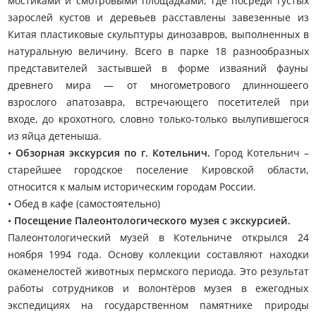
мостиками и смотровыми площадками, где посреди густых
зарослей кустов и деревьев расставлены завезенные из
Китая пластиковые скульптуры динозавров, выполненных в
натуральную величину. Всего в парке 18 разнообразных
представителей застывшей в форме изваяний фауны
древнего мира — от многометрового длинношеего
взрослого апатозавра, встречающего посетителей при
входе, до крохотного, словно только-только вылупившегося
из яйца детеныша.
•
Обзорная экскурсия по г. Котельнич.
Город Котельнич –
старейшее городское поселение Кировской области,
относится к малым историческим городам России.
• Обед в кафе (самостоятельно)
•
Посещение Палеонтологического музея с экскурсией.
Палеонтологический музей в Котельниче открылся 24
ноября 1994 года. Основу коллекции составляют находки
окаменелостей животных пермского периода. Это результат
работы сотрудников и волонтёров музея в ежегодных
экспедициях на государственном памятнике природы